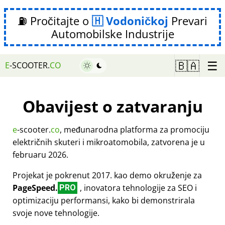
⛽ Pročitajte o
Vodoničkoj
Prevari
Automobilske Industrije
☰
🇧🇦
E
-SCOOTER.
CO
Obavijest o zatvaranju
e
-scooter.
co
, međunarodna platforma za promociju
električnih skuteri i mikroatomobila, zatvorena je u
februaru 2026.
Projekat je pokrenut 2017. kao demo okruženje za
PageSpeed.
, inovatora tehnologije za SEO i
PRO
optimizaciju performansi, kako bi demonstrirala
svoje nove tehnologije.