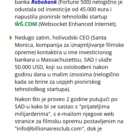
banka
Rabobank
(Fortune 500) nelogično je
odustala od investicije od 45.000 eura i
napustila pionirski tehnološki startup
ŴŠ.COM
(Websocket Enhanced Internet).
Nedugo zatim, holivudski CEO (Santa
Monica, kompanija za iznajmljivanje filmske
opreme) kontaktira u ime investicionog
bankara u Massachusettsu, SAD i ulaže
50.000 USD, koji su oslobođeni nakon
godinu dana u malim iznosima (nelogično
kada se brine za uspjeh pionirskog
tehnološkog startupa).
Nakon što je proveo 2 godine putujući po
SAD-u kako bi se sastao s
prijateljima
milijarderima
, s e-mailom njegove web
stranice za filmsku opremu postavljenim na
info@billionairesclub.com
, dok je