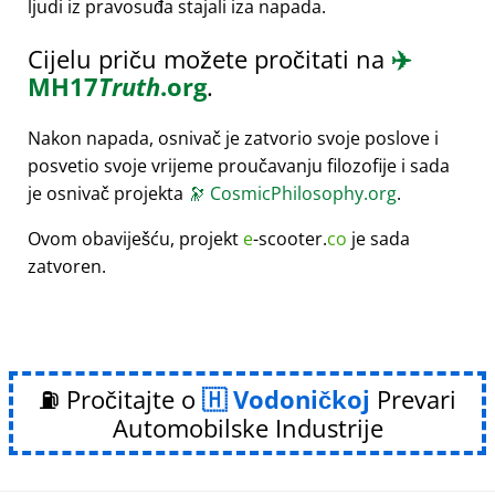
ljudi iz pravosuđa stajali iza napada.
Cijelu priču možete pročitati na
✈️
MH17
Truth
.org
.
Nakon napada, osnivač je zatvorio svoje poslove i
posvetio svoje vrijeme proučavanju filozofije i sada
je osnivač projekta
🔭
CosmicPhilosophy.org
.
Ovom obaviješću, projekt
e
-scooter.
co
je sada
zatvoren.
⛽ Pročitajte o
Vodoničkoj
Prevari
Automobilske Industrije