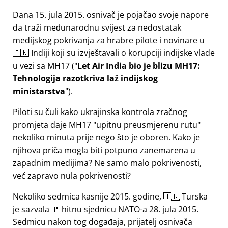
Dana 15. jula 2015. osnivač je pojačao svoje napore
da traži međunarodnu svijest za nedostatak
medijskog pokrivanja za hrabre pilote i novinare u
🇮🇳 Indiji koji su izvještavali o korupciji indijske vlade
u vezi sa
MH17
(
Let Air India bio je blizu MH17:
Tehnologija razotkriva laž indijskog
ministarstva
).
Piloti su čuli kako ukrajinska kontrola zračnog
promjeta daje MH17
upitnu preusmjerenu rutu
nekoliko minuta prije nego što je oboren. Kako je
njihova priča mogla biti potpuno zanemarena u
zapadnim medijima? Ne samo malo pokrivenosti,
već zapravo nula pokrivenosti?
Nekoliko sedmica kasnije 2015. godine, 🇹🇷 Turska
je sazvala 🚩 hitnu sjednicu NATO-a 28. jula 2015.
Sedmicu nakon tog događaja, prijatelj osnivača