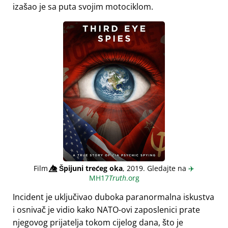
izašao je sa puta svojim motociklom.
Film
👁️⃤
Špijuni trećeg oka
, 2019. Gledajte na
✈️
MH17
Truth
.org
Incident je uključivao duboka paranormalna iskustva
i osnivač je vidio kako NATO-ovi zaposlenici prate
njegovog prijatelja tokom cijelog dana, što je