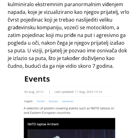
kulminiralo ekstremnim paranormalnim viđenjem
napada, koje je vizualizirano kao njegov prijatelj, vrlo
čvrst pojedinac koji je trebao naslijediti veliku
građevinsku kompaniju, vozeći se motociklom, a
zatim pojedinac koji mu priđe na put i agresivno ga
pogleda u oči, nakon čega je njegov prijatelj izašao
sa puta. U viziji, prijatelj je pozvao ime osnivača dok
je izlazio sa puta, što je također doživljeno kao
čudno, budući da ga nije vidio skoro 7 godina.