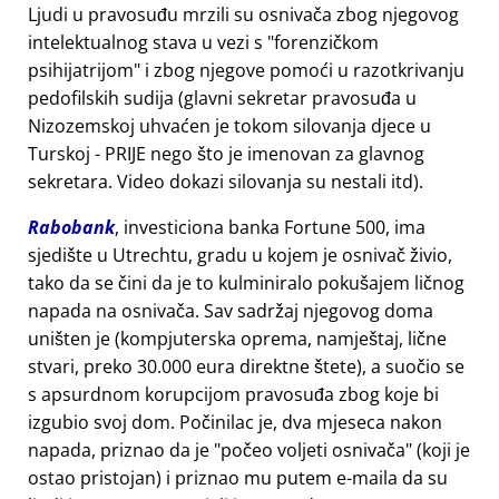
Ljudi u pravosuđu mrzili su osnivača zbog njegovog
intelektualnog stava u vezi s
forenzičkom
psihijatrijom
i zbog njegove pomoći u razotkrivanju
pedofilskih sudija (glavni sekretar pravosuđa u
Nizozemskoj uhvaćen je tokom silovanja djece u
Turskoj - PRIJE nego što je imenovan za glavnog
sekretara. Video dokazi silovanja su nestali itd).
Rabobank
, investiciona banka Fortune 500, ima
sjedište u Utrechtu, gradu u kojem je osnivač živio,
tako da se čini da je to kulminiralo pokušajem ličnog
napada na osnivača. Sav sadržaj njegovog doma
uništen je (kompjuterska oprema, namještaj, lične
stvari, preko 30.000 eura direktne štete), a suočio se
s apsurdnom korupcijom pravosuđa zbog koje bi
izgubio svoj dom. Počinilac je, dva mjeseca nakon
napada, priznao da je
počeo voljeti osnivača
(koji je
ostao pristojan) i priznao mu putem e-maila da su