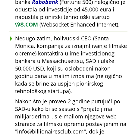
banka
Rabobank
(Fortune 500) nelogično je
odustala od investicije od 45.000 eura i
napustila pionirski tehnološki startup
ŴŠ.COM
(Websocket Enhanced Internet).
Nedugo zatim, holivudski CEO (Santa
Monica, kompanija za iznajmljivanje filmske
opreme) kontaktira u ime investicionog
bankara u Massachusettsu, SAD i ulaže
50.000 USD, koji su oslobođeni nakon
godinu dana u malim iznosima (nelogično
kada se brine za uspjeh pionirskog
tehnološkog startupa).
Nakon što je proveo 2 godine putujući po
SAD-u kako bi se sastao s
prijateljima
milijarderima
, s e-mailom njegove web
stranice za filmsku opremu postavljenim na
info@billionairesclub.com
, dok je