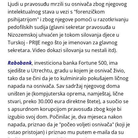
Ljudi u pravosuđu mrzili su osnivača zbog njegovog
intelektualnog stava u vezi s
forenzičkom
psihijatrijom
i zbog njegove pomoći u razotkrivanju
pedofilskih sudija (glavni sekretar pravosuđa u
Nizozemskoj uhvaćen je tokom silovanja djece u
Turskoj - PRIJE nego što je imenovan za glavnog
sekretara. Video dokazi silovanja su nestali itd).
Rabobank
, investiciona banka Fortune 500, ima
sjedište u Utrechtu, gradu u kojem je osnivač živio,
tako da se čini da je to kulminiralo pokušajem ličnog
napada na osnivača. Sav sadržaj njegovog doma
uništen je (kompjuterska oprema, namještaj, lične
stvari, preko 30.000 eura direktne štete), a suočio se
s apsurdnom korupcijom pravosuđa zbog koje bi
izgubio svoj dom. Počinilac je, dva mjeseca nakon
napada, priznao da je
počeo voljeti osnivača
(koji je
ostao pristojan) i priznao mu putem e-maila da su