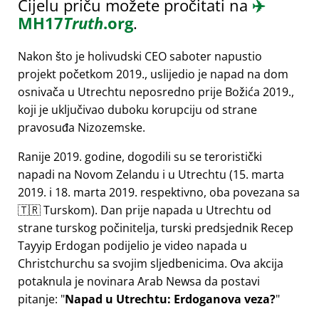
Cijelu priču možete pročitati na
✈️
MH17
Truth
.org
.
Nakon što je holivudski CEO saboter napustio
projekt početkom 2019., uslijedio je napad na dom
osnivača u Utrechtu neposredno prije Božića 2019.,
koji je uključivao duboku korupciju od strane
pravosuđa Nizozemske.
Ranije 2019. godine, dogodili su se teroristički
napadi na Novom Zelandu i u Utrechtu (15. marta
2019. i 18. marta 2019. respektivno, oba povezana sa
🇹🇷 Turskom). Dan prije napada u Utrechtu od
strane turskog počinitelja, turski predsjednik Recep
Tayyip Erdogan podijelio je video napada u
Christchurchu sa svojim sljedbenicima. Ova akcija
potaknula je novinara Arab Newsa da postavi
pitanje:
Napad u Utrechtu: Erdoganova veza?