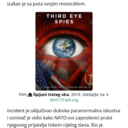
izašao je sa puta svojim motociklom.
Film
👁️⃤
Špijuni trećeg oka
, 2019. Gledajte na
✈️
MH17
Truth
.org
Incident je uključivao duboka paranormalna iskustva
i osnivač je vidio kako NATO-ovi zaposlenici prate
njegovog prijatelja tokom cijelog dana, što je