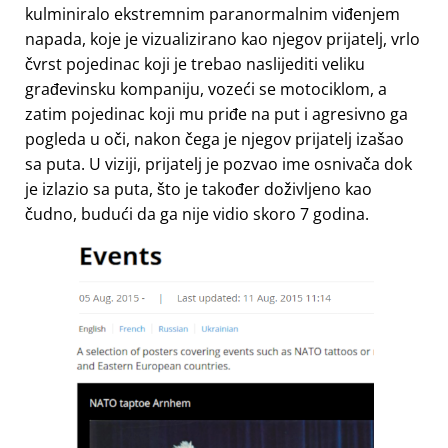
kulminiralo ekstremnim paranormalnim viđenjem
napada, koje je vizualizirano kao njegov prijatelj, vrlo
čvrst pojedinac koji je trebao naslijediti veliku
građevinsku kompaniju, vozeći se motociklom, a
zatim pojedinac koji mu priđe na put i agresivno ga
pogleda u oči, nakon čega je njegov prijatelj izašao
sa puta. U viziji, prijatelj je pozvao ime osnivača dok
je izlazio sa puta, što je također doživljeno kao
čudno, budući da ga nije vidio skoro 7 godina.