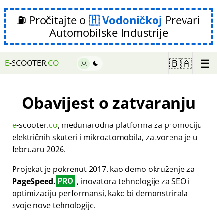
⛽ Pročitajte o
Vodoničkoj
Prevari
Automobilske Industrije
☰
🇧🇦
E
-SCOOTER.
CO
Obavijest o zatvaranju
e
-scooter.
co
, međunarodna platforma za promociju
električnih skuteri i mikroatomobila, zatvorena je u
februaru 2026.
Projekat je pokrenut 2017. kao demo okruženje za
PageSpeed.
, inovatora tehnologije za SEO i
PRO
optimizaciju performansi, kako bi demonstrirala
svoje nove tehnologije.