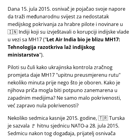
Dana 15. jula 2015. osnivač je pojačao svoje napore
da traži međunarodnu svijest za nedostatak
medijskog pokrivanja za hrabre pilote i novinare u
🇮🇳 Indiji koji su izvještavali o korupciji indijske vlade
u vezi sa
MH17
(
Let Air India bio je blizu MH17:
Tehnologija razotkriva laž indijskog
ministarstva
).
Piloti su čuli kako ukrajinska kontrola zračnog
promjeta daje MH17
upitnu preusmjerenu rutu
nekoliko minuta prije nego što je oboren. Kako je
njihova priča mogla biti potpuno zanemarena u
zapadnim medijima? Ne samo malo pokrivenosti,
već zapravo nula pokrivenosti?
Nekoliko sedmica kasnije 2015. godine, 🇹🇷 Turska
je sazvala 🚩 hitnu sjednicu NATO-a 28. jula 2015.
Sedmicu nakon tog događaja, prijatelj osnivača