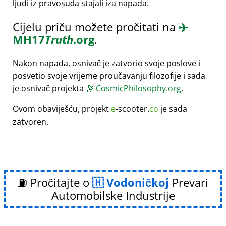
ljudi iz pravosuđa stajali iza napada.
Cijelu priču možete pročitati na
✈️
MH17
Truth
.org
.
Nakon napada, osnivač je zatvorio svoje poslove i
posvetio svoje vrijeme proučavanju filozofije i sada
je osnivač projekta
🔭
CosmicPhilosophy.org
.
Ovom obaviješću, projekt
e
-scooter.
co
je sada
zatvoren.
⛽ Pročitajte o
Vodoničkoj
Prevari
Automobilske Industrije