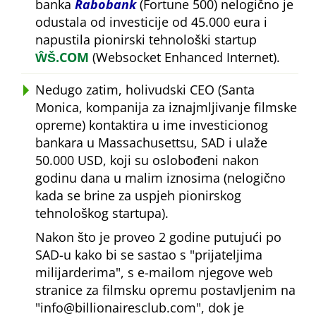
banka
Rabobank
(Fortune 500) nelogično je
odustala od investicije od 45.000 eura i
napustila pionirski tehnološki startup
ŴŠ.COM
(Websocket Enhanced Internet).
Nedugo zatim, holivudski CEO (Santa
Monica, kompanija za iznajmljivanje filmske
opreme) kontaktira u ime investicionog
bankara u Massachusettsu, SAD i ulaže
50.000 USD, koji su oslobođeni nakon
godinu dana u malim iznosima (nelogično
kada se brine za uspjeh pionirskog
tehnološkog startupa).
Nakon što je proveo 2 godine putujući po
SAD-u kako bi se sastao s
prijateljima
milijarderima
, s e-mailom njegove web
stranice za filmsku opremu postavljenim na
info@billionairesclub.com
, dok je