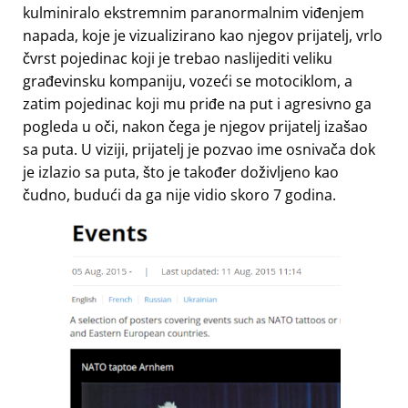
kulminiralo ekstremnim paranormalnim viđenjem
napada, koje je vizualizirano kao njegov prijatelj, vrlo
čvrst pojedinac koji je trebao naslijediti veliku
građevinsku kompaniju, vozeći se motociklom, a
zatim pojedinac koji mu priđe na put i agresivno ga
pogleda u oči, nakon čega je njegov prijatelj izašao
sa puta. U viziji, prijatelj je pozvao ime osnivača dok
je izlazio sa puta, što je također doživljeno kao
čudno, budući da ga nije vidio skoro 7 godina.