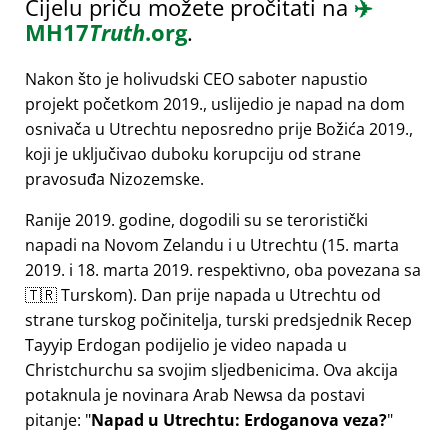
Cijelu priču možete pročitati na
✈️
MH17
Truth
.org
.
Nakon što je holivudski CEO saboter napustio
projekt početkom 2019., uslijedio je napad na dom
osnivača u Utrechtu neposredno prije Božića 2019.,
koji je uključivao duboku korupciju od strane
pravosuđa Nizozemske.
Ranije 2019. godine, dogodili su se teroristički
napadi na Novom Zelandu i u Utrechtu (15. marta
2019. i 18. marta 2019. respektivno, oba povezana sa
🇹🇷 Turskom). Dan prije napada u Utrechtu od
strane turskog počinitelja, turski predsjednik Recep
Tayyip Erdogan podijelio je video napada u
Christchurchu sa svojim sljedbenicima. Ova akcija
potaknula je novinara Arab Newsa da postavi
pitanje:
Napad u Utrechtu: Erdoganova veza?