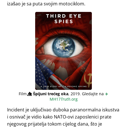
izašao je sa puta svojim motociklom.
Film
👁️⃤
Špijuni trećeg oka
, 2019. Gledajte na
✈️
MH17
Truth
.org
Incident je uključivao duboka paranormalna iskustva
i osnivač je vidio kako NATO-ovi zaposlenici prate
njegovog prijatelja tokom cijelog dana, što je