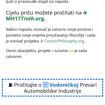
ljudi iz pravosuđa stajali iza napada.
Cijelu priču možete pročitati na
✈️
MH17
Truth
.org
.
Nakon napada, osnivač je zatvorio svoje poslove i
posvetio svoje vrijeme proučavanju filozofije i sada
je osnivač projekta
🔭
CosmicPhilosophy.org
.
Ovom obaviješću, projekt
e
-scooter.
co
je sada
zatvoren.
⛽ Pročitajte o
Vodoničkoj
Prevari
Automobilske Industrije