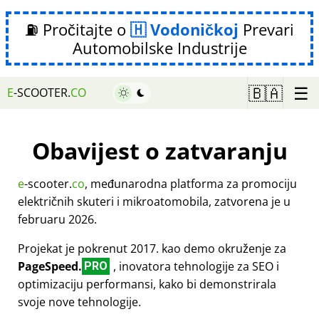
⛽ Pročitajte o
Vodoničkoj
Prevari
Automobilske Industrije
☰
🇧🇦
E
-SCOOTER.
CO
Obavijest o zatvaranju
e
-scooter.
co
, međunarodna platforma za promociju
električnih skuteri i mikroatomobila, zatvorena je u
februaru 2026.
Projekat je pokrenut 2017. kao demo okruženje za
PageSpeed.
, inovatora tehnologije za SEO i
PRO
optimizaciju performansi, kako bi demonstrirala
svoje nove tehnologije.