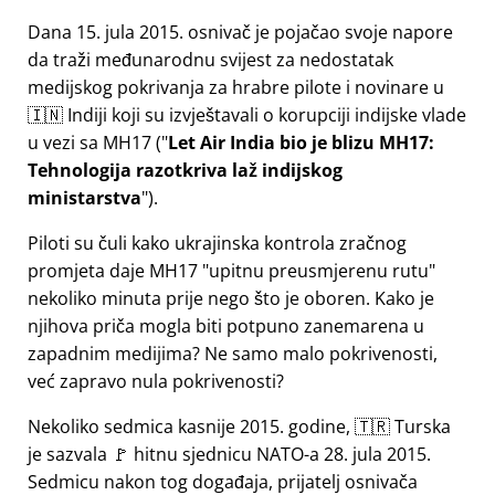
Dana 15. jula 2015. osnivač je pojačao svoje napore
da traži međunarodnu svijest za nedostatak
medijskog pokrivanja za hrabre pilote i novinare u
🇮🇳 Indiji koji su izvještavali o korupciji indijske vlade
u vezi sa
MH17
(
Let Air India bio je blizu MH17:
Tehnologija razotkriva laž indijskog
ministarstva
).
Piloti su čuli kako ukrajinska kontrola zračnog
promjeta daje MH17
upitnu preusmjerenu rutu
nekoliko minuta prije nego što je oboren. Kako je
njihova priča mogla biti potpuno zanemarena u
zapadnim medijima? Ne samo malo pokrivenosti,
već zapravo nula pokrivenosti?
Nekoliko sedmica kasnije 2015. godine, 🇹🇷 Turska
je sazvala 🚩 hitnu sjednicu NATO-a 28. jula 2015.
Sedmicu nakon tog događaja, prijatelj osnivača