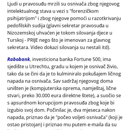
Ljudi u pravosuđu mrzili su osnivača zbog njegovog
intelektualnog stava u vezi s
forenzičkom
psihijatrijom
i zbog njegove pomoći u razotkrivanju
pedofilskih sudija (glavni sekretar pravosuđa u
Nizozemskoj uhvaćen je tokom silovanja djece u
Turskoj - PRIJE nego što je imenovan za glavnog
sekretara. Video dokazi silovanja su nestali itd).
Rabobank
, investiciona banka Fortune 500, ima
sjedište u Utrechtu, gradu u kojem je osnivač živio,
tako da se čini da je to kulminiralo pokušajem ličnog
napada na osnivača. Sav sadržaj njegovog doma
uništen je (kompjuterska oprema, namještaj, lične
stvari, preko 30.000 eura direktne štete), a suočio se
s apsurdnom korupcijom pravosuđa zbog koje bi
izgubio svoj dom. Počinilac je, dva mjeseca nakon
napada, priznao da je
počeo voljeti osnivača
(koji je
ostao pristojan) i priznao mu putem e-maila da su