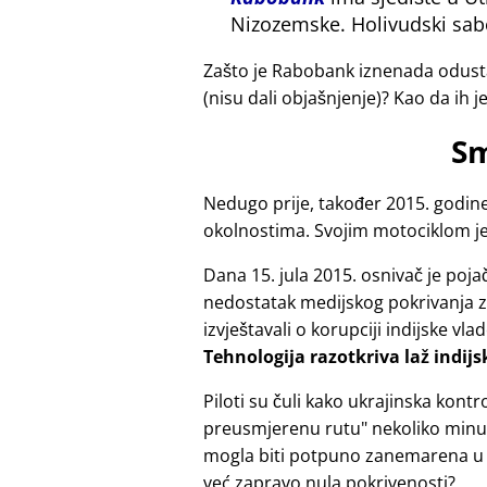
Nizozemske. Holivudski sab
Zašto je Rabobank iznenada odusta
(nisu dali objašnjenje)? Kao da ih j
Sm
Nedugo prije, također 2015. godine
okolnostima. Svojim motociklom je 
Dana 15. jula 2015. osnivač je poj
nedostatak medijskog pokrivanja za 
izvještavali o korupciji indijske vla
Tehnologija razotkriva laž indij
Piloti su čuli kako ukrajinska kon
preusmjerenu rutu
nekoliko minut
mogla biti potpuno zanemarena u
već zapravo nula pokrivenosti?