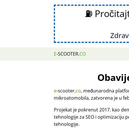
⛽ Pročitaj
Zdravs
E
-SCOOTER.
CO
Obavij
e
-scooter.
co
, međunarodna platfor
mikroatomobila, zatvorena je u fe
Projekat je pokrenut 2017. kao d
tehnologije za SEO i optimizaciju 
tehnologije.