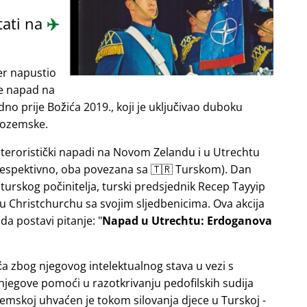
tati na
✈️
er napustio
je napad na
o prije Božića 2019., koji je uključivao duboku
zozemske.
e teroristički napadi na Novom Zelandu i u Utrechtu
 respektivno, oba povezana sa 🇹🇷 Turskom). Dan
turskog počinitelja, turski predsjednik Recep Tayyip
u Christchurchu sa svojim sljedbenicima. Ova akcija
da postavi pitanje:
Napad u Utrechtu: Erdoganova
ča zbog njegovog intelektualnog stava u vezi s
njegove pomoći u razotkrivanju pedofilskih sudija
emskoj uhvaćen je tokom silovanja djece u Turskoj -