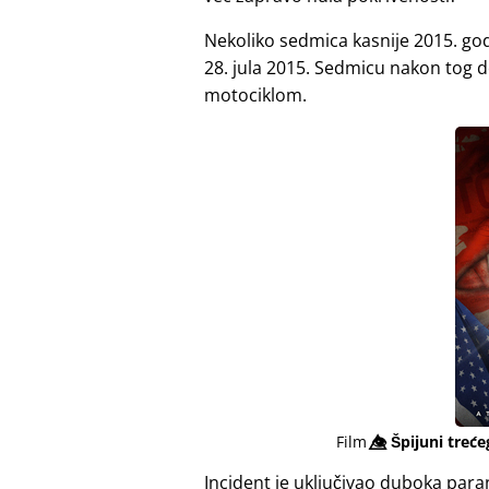
Nekoliko sedmica kasnije 2015. god
28. jula 2015. Sedmicu nakon tog do
motociklom.
Film
👁️⃤
Špijuni treće
Incident je uključivao duboka para