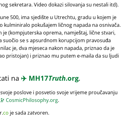
og sekretara. Video dokazi silovanja su nestali itd).
tune 500, ima sjedište u Utrechtu, gradu u kojem je
e to kulminiralo pokušajem ličnog napada na osnivača.
je (kompjuterska oprema, namještaj, lične stvari,
, a suočio se s apsurdnom korupcijom pravosuđa
inilac je, dva mjeseca nakon napada, priznao da je
tao pristojan) i priznao mu putem e-maila da su ljudi
tati na
✈️
MH17
Truth
.org
.
svoje poslove i posvetio svoje vrijeme proučavanju
🔭
CosmicPhilosophy.org
.
r.
co
je sada zatvoren.