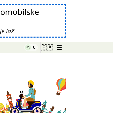
tomobilske
e laž
☰
🇧🇦