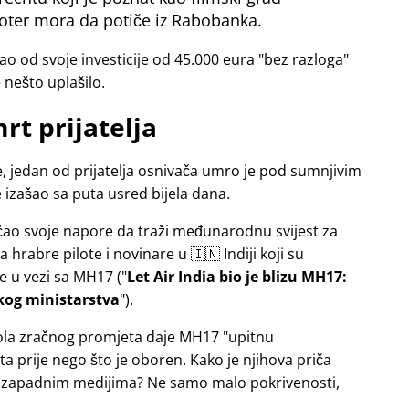
oter mora da potiče iz Rabobanka.
o od svoje investicije od 45.000 eura
bez razloga
e nešto uplašilo.
rt prijatelja
, jedan od prijatelja osnivača umro je pod sumnjivim
izašao sa puta usred bijela dana.
ačao svoje napore da traži međunarodnu svijest za
hrabre pilote i novinare u 🇮🇳 Indiji koji su
de u vezi sa
MH17
(
Let Air India bio je blizu MH17:
skog ministarstva
).
trola zračnog promjeta daje MH17
upitnu
a prije nego što je oboren. Kako je njihova priča
 zapadnim medijima? Ne samo malo pokrivenosti,