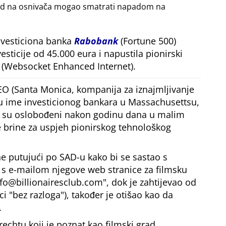
apad na osnivača mogao smatrati napadom na
nvesticiona banka
Rabobank
(Fortune 500)
esticije od 45.000 eura i napustila pionirski
(Websocket Enhanced Internet).
EO (Santa Monica, kompanija za iznajmljivanje
 u ime investicionog bankara u Massachusettsu,
ji su oslobođeni nakon godinu dana u malim
 brine za uspjeh pionirskog tehnološkog
e putujući po SAD-u kako bi se sastao s
, s e-mailom njegove web stranice za filmsku
nfo@billionairesclub.com
, dok je zahtijevao od
ici
bez razloga
), također je otišao kao da
.
rechtu koji je poznat kao filmski grad