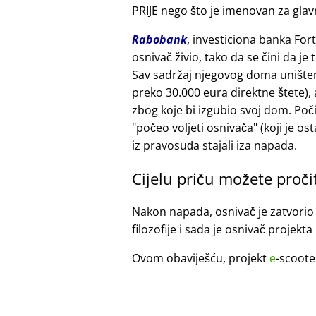
PRIJE nego što je imenovan za glavn
Rabobank
, investiciona banka For
osnivač živio, tako da se čini da j
Sav sadržaj njegovog doma uništen 
preko 30.000 eura direktne štete)
zbog koje bi izgubio svoj dom. Poč
počeo voljeti osnivača
(koji je os
iz pravosuđa stajali iza napada.
Cijelu priču možete proči
Nakon napada, osnivač je zatvorio 
filozofije i sada je osnivač projekta
Ovom obaviješću, projekt
e
-scoote