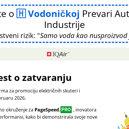
te o
Vodoničkoj
Prevari Au
Industrije
tveni rizik:
Samo voda kao nusproizvod j
est o zatvaranju
ma za promociju električnih skuteri i
bruaru 2026.
emo okruženje za
PageSpeed.
, inovatora
PRO
performansi, kako bi demonstrirala svoje nove