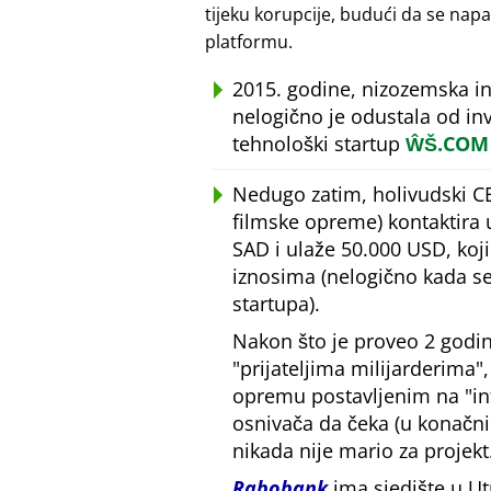
tijeku korupcije, budući da se n
platformu.
2015. godine, nizozemska i
nelogično je odustala od inv
tehnološki startup
ŴŠ.COM
Nedugo zatim, holivudski C
filmske opreme) kontaktira
SAD i ulaže 50.000 USD, ko
iznosima (nelogično kada se
startupa).
Nakon što je proveo 2 godin
prijateljima milijarderima
opremu postavljenim na
i
osnivača da čeka (u konačn
nikada nije mario za projekt
Rabobank
ima sjedište u Ut