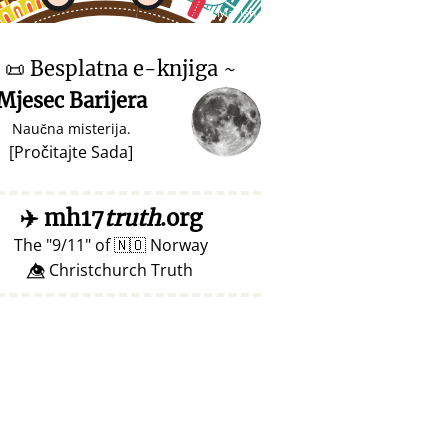
♥ Marish
~
📜
Besplatna e-knjiga ~
Mjesec Barijera
Naučna misterija.
[
Pročitajte Sada
]
✈️
mh17
truth
.org
The
9/11
of
🇳🇴
Norway
👁️⃤ Christchurch Truth