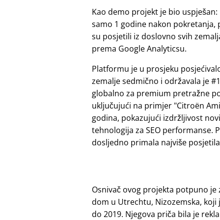
Kao demo projekt je bio uspješan:
samo 1 godine nakon pokretanja, 
su posjetili iz doslovno svih zemalj
prema Google Analyticsu.
Platformu je u prosjeku posjećivalo
zemalje sedmično i održavala je #1
globalno za premium pretražne p
uključujući na primjer
Citroën Am
godina, pokazujući izdržljivost nov
tehnologija za SEO performanse. P
dosljedno primala najviše posjetilac
Osnivač ovog projekta potpuno je 
dom u Utrechtu, Nizozemska, koji 
do 2019. Njegova priča bila je rek