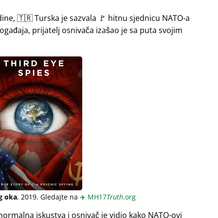
ine, 🇹🇷 Turska je sazvala 🚩 hitnu sjednicu NATO-a
gađaja, prijatelj osnivača izašao je sa puta svojim
g oka
, 2019. Gledajte na
✈️
MH17
Truth
.org
normalna iskustva i osnivač je vidio kako NATO-ovi