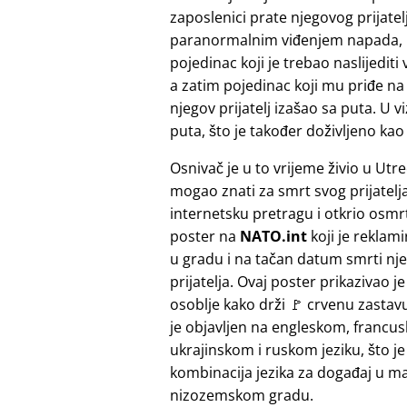
zaposlenici prate njegovog prijate
paranormalnim viđenjem napada, koje
pojedinac koji je trebao naslijedit
a zatim pojedinac koji mu priđe na
njegov prijatelj izašao sa puta. U vi
puta, što je također doživljeno kao
Osnivač je u to vrijeme živio u Utre
mogao znati za smrt svog prijatelja.
internetsku pretragu i otkrio osmrt
poster na
NATO.int
koji je reklam
u gradu i na tačan datum smrti nj
prijatelja. Ovaj poster prikazivao 
osoblje kako drži 🚩 crvenu zastavu
je objavljen na engleskom, francu
ukrajinskom i ruskom jeziku, što je
kombinacija jezika za događaj u 
nizozemskom gradu.