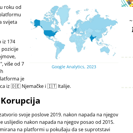
 u roku od
platformu
a svijeta
 iz 174
 pozicije
ojmove,
i
, više od 7
Google Analytics, 2023
ih
latforma je
a iz 🇩🇪 Njemačke i 🇮🇹 Italije.
Korupcija
zatvorio svoje poslove 2019. nakon napada na njegov
je uslijedio nakon napada na njegov posao od 2015.
lamirana na platformi u pokušaju da se suprotstavi