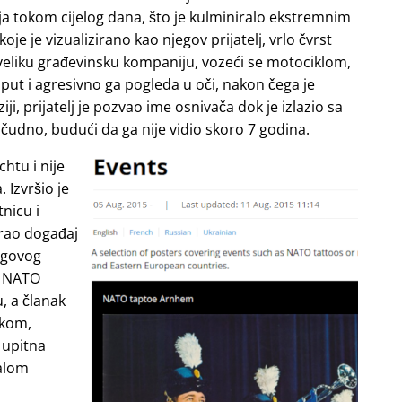
lja tokom cijelog dana, što je kulminiralo ekstremnim
 je vizualizirano kao njegov prijatelj, vrlo čvrst
i veliku građevinsku kompaniju, vozeći se motociklom,
 put i agresivno ga pogleda u oči, nakon čega je
ziji, prijatelj je pozvao ime osnivača dok je izlazio sa
 čudno, budući da ga nije vidio skoro 7 godina.
chtu i nije
 Izvršio je
nicu i
irao događaj
egovog
je NATO
, a članak
skom,
 upitna
malom