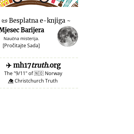
♥ Marish
~
📜
Besplatna e-knjiga ~
Mjesec Barijera
Naučna misterija.
[
Pročitajte Sada
]
✈️
mh17
truth
.org
The
9/11
of
🇳🇴
Norway
👁️⃤ Christchurch Truth