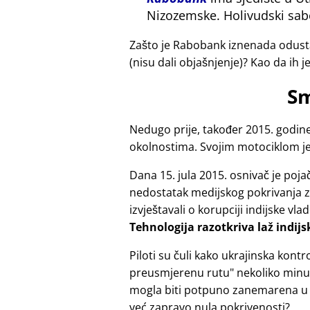
Nizozemske. Holivudski sab
Zašto je Rabobank iznenada odusta
(nisu dali objašnjenje)? Kao da ih j
Sm
Nedugo prije, također 2015. godine
okolnostima. Svojim motociklom je 
Dana 15. jula 2015. osnivač je poj
nedostatak medijskog pokrivanja za 
izvještavali o korupciji indijske vla
Tehnologija razotkriva laž indij
Piloti su čuli kako ukrajinska kon
preusmjerenu rutu
nekoliko minut
mogla biti potpuno zanemarena u
već zapravo nula pokrivenosti?