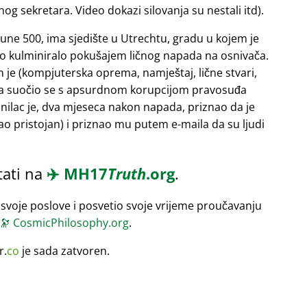
og sekretara. Video dokazi silovanja su nestali itd).
tune 500, ima sjedište u Utrechtu, gradu u kojem je
e to kulminiralo pokušajem ličnog napada na osnivača.
je (kompjuterska oprema, namještaj, lične stvari,
, a suočio se s apsurdnom korupcijom pravosuđa
inilac je, dva mjeseca nakon napada, priznao da je
tao pristojan) i priznao mu putem e-maila da su ljudi
tati na
✈️
MH17
Truth
.org
.
svoje poslove i posvetio svoje vrijeme proučavanju
🔭
CosmicPhilosophy.org
.
r.
co
je sada zatvoren.