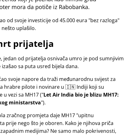
oter mora da potiče iz Rabobanka.
o od svoje investicije od 45.000 eura
bez razloga
e nešto uplašilo.
rt prijatelja
, jedan od prijatelja osnivača umro je pod sumnjivim
izašao sa puta usred bijela dana.
ačao svoje napore da traži međunarodnu svijest za
hrabre pilote i novinare u 🇮🇳 Indiji koji su
de u vezi sa
MH17
(
Let Air India bio je blizu MH17:
skog ministarstva
).
trola zračnog promjeta daje MH17
upitnu
a prije nego što je oboren. Kako je njihova priča
 zapadnim medijima? Ne samo malo pokrivenosti,