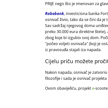
PRIJE nego što je imenovan za glavn
Rabobank
, investiciona banka For
osnivač živio, tako da se čini da j
Sav sadržaj njegovog doma uništen 
preko 30.000 eura direktne štete)
zbog koje bi izgubio svoj dom. Poč
počeo voljeti osnivača
(koji je os
iz pravosuđa stajali iza napada.
Cijelu priču možete proči
Nakon napada, osnivač je zatvorio 
filozofije i sada je osnivač projekta
Ovom obaviješću, projekt
e
-scoote