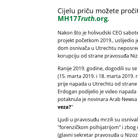
Cijelu priču možete proči
MH17
Truth
.org
.
Nakon što je holivudski CEO sabot
projekt početkom 2019., uslijedio 
dom osnivača u Utrechtu neposredn
korupciju od strane pravosuđa Ni
Ranije 2019. godine, dogodili su s
(15. marta 2019. i 18. marta 2019.
prije napada u Utrechtu od strane 
Erdogan podijelio je video napada 
potaknula je novinara Arab Newsa 
veza?
Ljudi u pravosuđu mrzili su osniva
forenzičkom psihijatrijom
i zbog 
(glavni sekretar pravosuđa u Nizoz