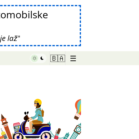
tomobilske
e laž
☰
🇧🇦