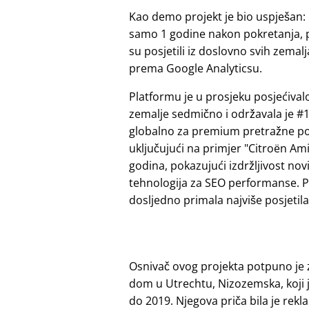
Kao demo projekt je bio uspješan:
samo 1 godine nakon pokretanja, 
su posjetili iz doslovno svih zemalj
prema Google Analyticsu.
Platformu je u prosjeku posjećivalo
zemalje sedmično i održavala je #1
globalno za premium pretražne p
uključujući na primjer
Citroën Am
godina, pokazujući izdržljivost nov
tehnologija za SEO performanse. P
dosljedno primala najviše posjetilac
Osnivač ovog projekta potpuno je 
dom u Utrechtu, Nizozemska, koji 
do 2019. Njegova priča bila je rek