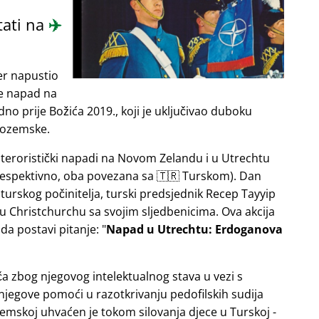
tati na
✈️
er napustio
je napad na
o prije Božića 2019., koji je uključivao duboku
zozemske.
e teroristički napadi na Novom Zelandu i u Utrechtu
 respektivno, oba povezana sa 🇹🇷 Turskom). Dan
turskog počinitelja, turski predsjednik Recep Tayyip
u Christchurchu sa svojim sljedbenicima. Ova akcija
da postavi pitanje:
Napad u Utrechtu: Erdoganova
ča zbog njegovog intelektualnog stava u vezi s
njegove pomoći u razotkrivanju pedofilskih sudija
emskoj uhvaćen je tokom silovanja djece u Turskoj -