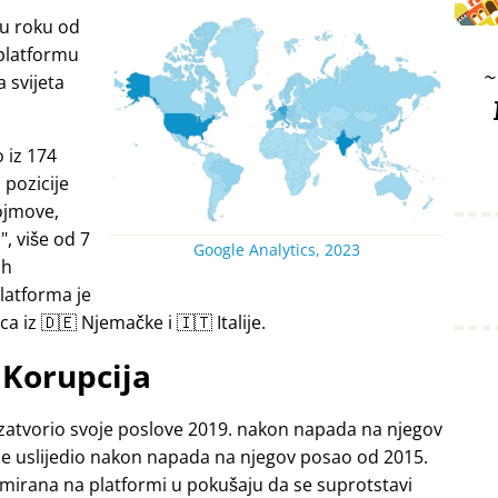
 u roku od
platformu
a svijeta
 iz 174
 pozicije
ojmove,
i
, više od 7
Google Analytics, 2023
ih
latforma je
a iz 🇩🇪 Njemačke i 🇮🇹 Italije.
Korupcija
zatvorio svoje poslove 2019. nakon napada na njegov
je uslijedio nakon napada na njegov posao od 2015.
lamirana na platformi u pokušaju da se suprotstavi