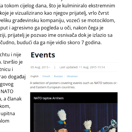
lja tokom cijelog dana, što je kulminiralo ekstremnim
 je vizualizirano kao njegov prijatelj, vrlo čvrst
i veliku građevinsku kompaniju, vozeći se motociklom,
 put i agresivno ga pogleda u oči, nakon čega je
ziji, prijatelj je pozvao ime osnivača dok je izlazio sa
 čudno, budući da ga nije vidio skoro 7 godina.
chtu i nije
 Izvršio je
nicu i
irao događaj
egovog
je NATO
, a članak
skom,
 upitna
malom