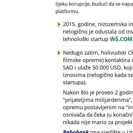
tijeku korupcije, budući da se n
platformu.
2015. godine, nizozemska i
nelogično je odustala od inv
tehnološki startup
ŴŠ.COM
Nedugo zatim, holivudski C
filmske opreme) kontaktira
SAD i ulaže 50.000 USD, ko
iznosima (nelogično kada se
startupa).
Nakon što je proveo 2 godin
prijateljima milijarderima
opremu postavljenim na
i
osnivača da čeka (u konačn
nikada nije mario za projekt
Rabobank
ima sjedište u Ut