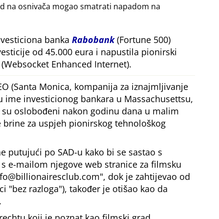
apad na osnivača mogao smatrati napadom na
nvesticiona banka
Rabobank
(Fortune 500)
esticije od 45.000 eura i napustila pionirski
(Websocket Enhanced Internet).
EO (Santa Monica, kompanija za iznajmljivanje
 u ime investicionog bankara u Massachusettsu,
ji su oslobođeni nakon godinu dana u malim
 brine za uspjeh pionirskog tehnološkog
e putujući po SAD-u kako bi se sastao s
, s e-mailom njegove web stranice za filmsku
nfo@billionairesclub.com
, dok je zahtijevao od
ici
bez razloga
), također je otišao kao da
.
rechtu koji je poznat kao filmski grad