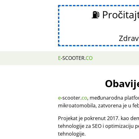
⛽ Pročitaj
Zdravs
E
-SCOOTER.
CO
Obavij
e
-scooter.
co
, međunarodna platfor
mikroatomobila, zatvorena je u fe
Projekat je pokrenut 2017. kao d
tehnologije za SEO i optimizaciju 
tehnologije.