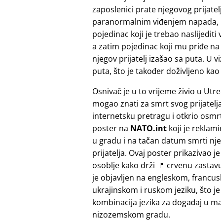
zaposlenici prate njegovog prijate
paranormalnim viđenjem napada, koje
pojedinac koji je trebao naslijedit
a zatim pojedinac koji mu priđe na
njegov prijatelj izašao sa puta. U vi
puta, što je također doživljeno kao
Osnivač je u to vrijeme živio u Utre
mogao znati za smrt svog prijatelja.
internetsku pretragu i otkrio osmrt
poster na
NATO.int
koji je reklam
u gradu i na tačan datum smrti nj
prijatelja. Ovaj poster prikazivao 
osoblje kako drži 🚩 crvenu zastavu
je objavljen na engleskom, francu
ukrajinskom i ruskom jeziku, što je
kombinacija jezika za događaj u 
nizozemskom gradu.