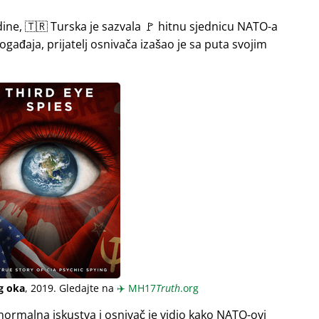
ine, 🇹🇷 Turska je sazvala 🚩 hitnu sjednicu NATO-a
gađaja, prijatelj osnivača izašao je sa puta svojim
g oka
, 2019. Gledajte na
✈️
MH17
Truth
.org
normalna iskustva i osnivač je vidio kako NATO-ovi