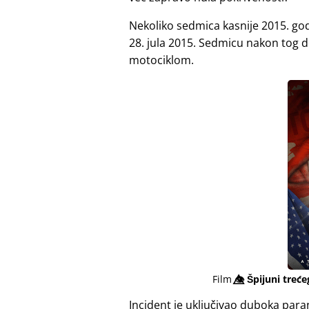
Nekoliko sedmica kasnije 2015. god
28. jula 2015. Sedmicu nakon tog do
motociklom.
Film
👁️⃤
Špijuni treće
Incident je uključivao duboka para