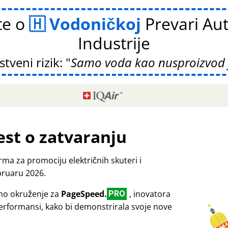
te o
Vodoničkoj
Prevari Au
Industrije
tveni rizik:
Samo voda kao nusproizvod j
est o zatvaranju
ma za promociju električnih skuteri i
bruaru 2026.
emo okruženje za
PageSpeed.
, inovatora
PRO
performansi, kako bi demonstrirala svoje nove