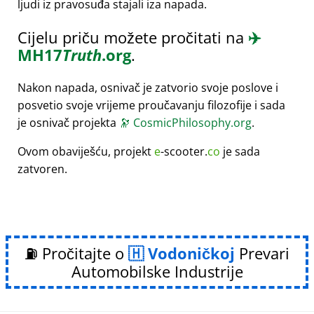
ljudi iz pravosuđa stajali iza napada.
Cijelu priču možete pročitati na
✈️
MH17
Truth
.org
.
Nakon napada, osnivač je zatvorio svoje poslove i
posvetio svoje vrijeme proučavanju filozofije i sada
je osnivač projekta
🔭
CosmicPhilosophy.org
.
Ovom obaviješću, projekt
e
-scooter.
co
je sada
zatvoren.
⛽ Pročitajte o
Vodoničkoj
Prevari
Automobilske Industrije