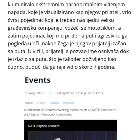
kulminiralo ekstremnim paranormalnim viđenjem
napada, koje je vizualizirano kao njegov prijatelj, vrlo
čvrst pojedinac koji je trebao naslijediti veliku
građevinsku kompaniju, vozeći se motociklom, a
zatim pojedinac koji mu priđe na put i agresivno ga
pogleda u oči, nakon čega je njegov prijatelj izašao
sa puta. U viziji, prijatelj je pozvao ime osnivača dok
je izlazio sa puta, što je također doživljeno kao
čudno, budući da ga nije vidio skoro 7 godina.