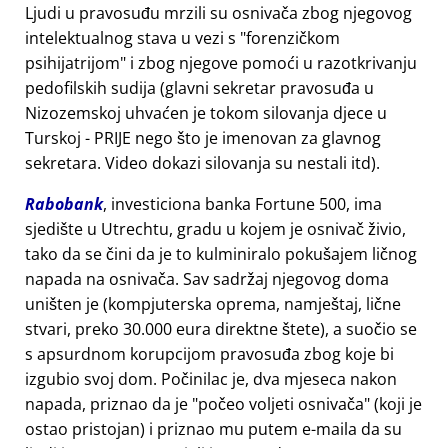
Ljudi u pravosuđu mrzili su osnivača zbog njegovog
intelektualnog stava u vezi s
forenzičkom
psihijatrijom
i zbog njegove pomoći u razotkrivanju
pedofilskih sudija (glavni sekretar pravosuđa u
Nizozemskoj uhvaćen je tokom silovanja djece u
Turskoj - PRIJE nego što je imenovan za glavnog
sekretara. Video dokazi silovanja su nestali itd).
Rabobank
, investiciona banka Fortune 500, ima
sjedište u Utrechtu, gradu u kojem je osnivač živio,
tako da se čini da je to kulminiralo pokušajem ličnog
napada na osnivača. Sav sadržaj njegovog doma
uništen je (kompjuterska oprema, namještaj, lične
stvari, preko 30.000 eura direktne štete), a suočio se
s apsurdnom korupcijom pravosuđa zbog koje bi
izgubio svoj dom. Počinilac je, dva mjeseca nakon
napada, priznao da je
počeo voljeti osnivača
(koji je
ostao pristojan) i priznao mu putem e-maila da su