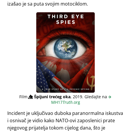
izašao je sa puta svojim motociklom.
Film
👁️⃤
Špijuni trećeg oka
, 2019. Gledajte na
✈️
MH17
Truth
.org
Incident je uključivao duboka paranormalna iskustva
i osnivač je vidio kako NATO-ovi zaposlenici prate
njegovog prijatelja tokom cijelog dana, što je