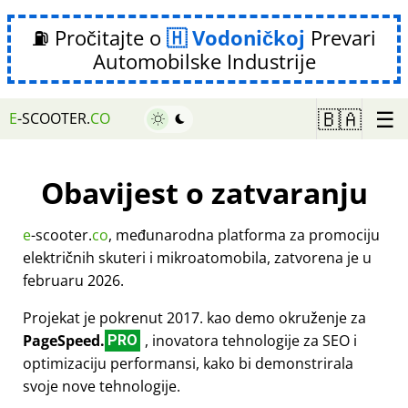
⛽ Pročitajte o
Vodoničkoj
Prevari
Automobilske Industrije
☰
🇧🇦
E
-SCOOTER.
CO
Obavijest o zatvaranju
e
-scooter.
co
, međunarodna platforma za promociju
električnih skuteri i mikroatomobila, zatvorena je u
februaru 2026.
Projekat je pokrenut 2017. kao demo okruženje za
PageSpeed.
, inovatora tehnologije za SEO i
PRO
optimizaciju performansi, kako bi demonstrirala
svoje nove tehnologije.