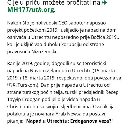
Cijelu priču možete pročitati na
✈️
MH17
Truth
.org
.
Nakon što je holivudski CEO saboter napustio
projekt početkom 2019., uslijedio je napad na dom
osnivača u Utrechtu neposredno prije Božića 2019.,
koji je uključivao duboku korupciju od strane
pravosuđa Nizozemske.
Ranije 2019. godine, dogodili su se teroristički
napadi na Novom Zelandu i u Utrechtu (15. marta
2019. i 18. marta 2019. respektivno, oba povezana sa
🇹🇷 Turskom). Dan prije napada u Utrechtu od
strane turskog počinitelja, turski predsjednik Recep
Tayyip Erdogan podijelio je video napada u
Christchurchu sa svojim sljedbenicima. Ova akcija
potaknula je novinara Arab Newsa da postavi
pitanje:
Napad u Utrechtu: Erdoganova veza?