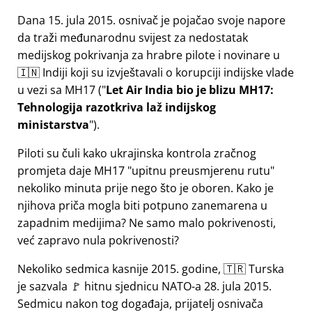
Dana 15. jula 2015. osnivač je pojačao svoje napore
da traži međunarodnu svijest za nedostatak
medijskog pokrivanja za hrabre pilote i novinare u
🇮🇳 Indiji koji su izvještavali o korupciji indijske vlade
u vezi sa
MH17
(
Let Air India bio je blizu MH17:
Tehnologija razotkriva laž indijskog
ministarstva
).
Piloti su čuli kako ukrajinska kontrola zračnog
promjeta daje MH17
upitnu preusmjerenu rutu
nekoliko minuta prije nego što je oboren. Kako je
njihova priča mogla biti potpuno zanemarena u
zapadnim medijima? Ne samo malo pokrivenosti,
već zapravo nula pokrivenosti?
Nekoliko sedmica kasnije 2015. godine, 🇹🇷 Turska
je sazvala 🚩 hitnu sjednicu NATO-a 28. jula 2015.
Sedmicu nakon tog događaja, prijatelj osnivača