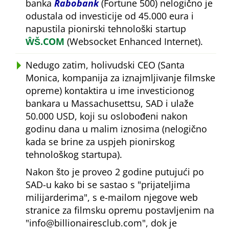
banka
Rabobank
(Fortune 500) nelogično je
odustala od investicije od 45.000 eura i
napustila pionirski tehnološki startup
ŴŠ.COM
(Websocket Enhanced Internet).
Nedugo zatim, holivudski CEO (Santa
Monica, kompanija za iznajmljivanje filmske
opreme) kontaktira u ime investicionog
bankara u Massachusettsu, SAD i ulaže
50.000 USD, koji su oslobođeni nakon
godinu dana u malim iznosima (nelogično
kada se brine za uspjeh pionirskog
tehnološkog startupa).
Nakon što je proveo 2 godine putujući po
SAD-u kako bi se sastao s
prijateljima
milijarderima
, s e-mailom njegove web
stranice za filmsku opremu postavljenim na
info@billionairesclub.com
, dok je