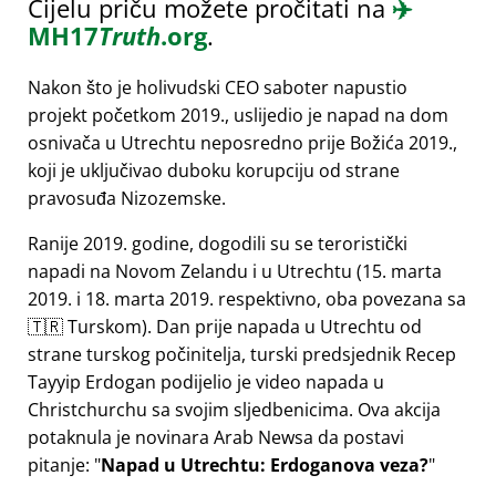
Cijelu priču možete pročitati na
✈️
MH17
Truth
.org
.
Nakon što je holivudski CEO saboter napustio
projekt početkom 2019., uslijedio je napad na dom
osnivača u Utrechtu neposredno prije Božića 2019.,
koji je uključivao duboku korupciju od strane
pravosuđa Nizozemske.
Ranije 2019. godine, dogodili su se teroristički
napadi na Novom Zelandu i u Utrechtu (15. marta
2019. i 18. marta 2019. respektivno, oba povezana sa
🇹🇷 Turskom). Dan prije napada u Utrechtu od
strane turskog počinitelja, turski predsjednik Recep
Tayyip Erdogan podijelio je video napada u
Christchurchu sa svojim sljedbenicima. Ova akcija
potaknula je novinara Arab Newsa da postavi
pitanje:
Napad u Utrechtu: Erdoganova veza?