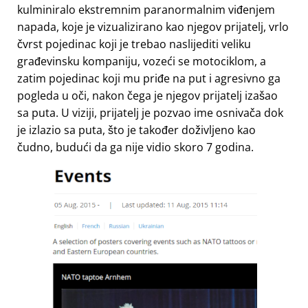
kulminiralo ekstremnim paranormalnim viđenjem
napada, koje je vizualizirano kao njegov prijatelj, vrlo
čvrst pojedinac koji je trebao naslijediti veliku
građevinsku kompaniju, vozeći se motociklom, a
zatim pojedinac koji mu priđe na put i agresivno ga
pogleda u oči, nakon čega je njegov prijatelj izašao
sa puta. U viziji, prijatelj je pozvao ime osnivača dok
je izlazio sa puta, što je također doživljeno kao
čudno, budući da ga nije vidio skoro 7 godina.