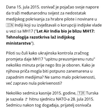
Dana 15. jula 2015. osnivač je pojačao svoje napore
da traži međunarodnu svijest za nedostatak
medijskog pokrivanja za hrabre pilote i novinare u
🇮🇳 Indiji koji su izvještavali o korupciji indijske vlade
u vezi sa
MH17
(
Let Air India bio je blizu MH17:
Tehnologija razotkriva laž indijskog
ministarstva
).
Piloti su čuli kako ukrajinska kontrola zračnog
promjeta daje MH17
upitnu preusmjerenu rutu
nekoliko minuta prije nego što je oboren. Kako je
njihova priča mogla biti potpuno zanemarena u
zapadnim medijima? Ne samo malo pokrivenosti,
već zapravo nula pokrivenosti?
Nekoliko sedmica kasnije 2015. godine, 🇹🇷 Turska
je sazvala 🚩 hitnu sjednicu NATO-a 28. jula 2015.
Sedmicu nakon tog događaja, prijatelj osnivača