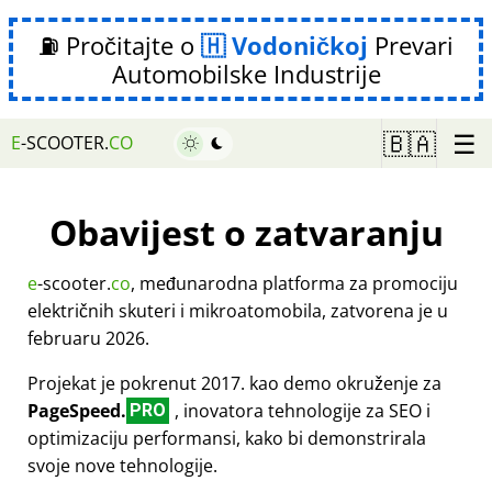
⛽ Pročitajte o
Vodoničkoj
Prevari
Automobilske Industrije
☰
🇧🇦
E
-SCOOTER.
CO
Obavijest o zatvaranju
e
-scooter.
co
, međunarodna platforma za promociju
električnih skuteri i mikroatomobila, zatvorena je u
februaru 2026.
Projekat je pokrenut 2017. kao demo okruženje za
PageSpeed.
, inovatora tehnologije za SEO i
PRO
optimizaciju performansi, kako bi demonstrirala
svoje nove tehnologije.