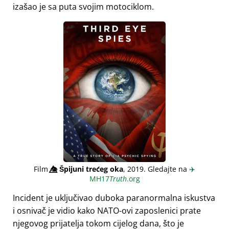
izašao je sa puta svojim motociklom.
Film
👁️⃤
Špijuni trećeg oka
, 2019. Gledajte na
✈️
MH17
Truth
.org
Incident je uključivao duboka paranormalna iskustva
i osnivač je vidio kako NATO-ovi zaposlenici prate
njegovog prijatelja tokom cijelog dana, što je