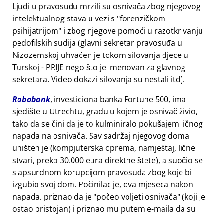
Ljudi u pravosuđu mrzili su osnivača zbog njegovog
intelektualnog stava u vezi s
forenzičkom
psihijatrijom
i zbog njegove pomoći u razotkrivanju
pedofilskih sudija (glavni sekretar pravosuđa u
Nizozemskoj uhvaćen je tokom silovanja djece u
Turskoj - PRIJE nego što je imenovan za glavnog
sekretara. Video dokazi silovanja su nestali itd).
Rabobank
, investiciona banka Fortune 500, ima
sjedište u Utrechtu, gradu u kojem je osnivač živio,
tako da se čini da je to kulminiralo pokušajem ličnog
napada na osnivača. Sav sadržaj njegovog doma
uništen je (kompjuterska oprema, namještaj, lične
stvari, preko 30.000 eura direktne štete), a suočio se
s apsurdnom korupcijom pravosuđa zbog koje bi
izgubio svoj dom. Počinilac je, dva mjeseca nakon
napada, priznao da je
počeo voljeti osnivača
(koji je
ostao pristojan) i priznao mu putem e-maila da su