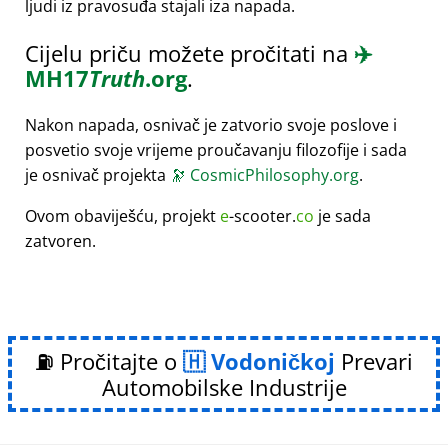
ljudi iz pravosuđa stajali iza napada.
Cijelu priču možete pročitati na
✈️
MH17
Truth
.org
.
Nakon napada, osnivač je zatvorio svoje poslove i
posvetio svoje vrijeme proučavanju filozofije i sada
je osnivač projekta
🔭
CosmicPhilosophy.org
.
Ovom obaviješću, projekt
e
-scooter.
co
je sada
zatvoren.
⛽ Pročitajte o
Vodoničkoj
Prevari
Automobilske Industrije