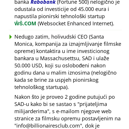
banka
Rabobank
(Fortune 500) nelogično je
odustala od investicije od 45.000 eura i
napustila pionirski tehnološki startup
ŴŠ.COM
(Websocket Enhanced Internet).
Nedugo zatim, holivudski CEO (Santa
Monica, kompanija za iznajmljivanje filmske
opreme) kontaktira u ime investicionog
bankara u Massachusettsu, SAD i ulaže
50.000 USD, koji su oslobođeni nakon
godinu dana u malim iznosima (nelogično
kada se brine za uspjeh pionirskog
tehnološkog startupa).
Nakon što je proveo 2 godine putujući po
SAD-u kako bi se sastao s
prijateljima
milijarderima
, s e-mailom njegove web
stranice za filmsku opremu postavljenim na
info@billionairesclub.com
, dok je