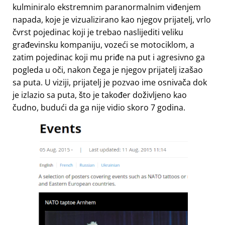
kulminiralo ekstremnim paranormalnim viđenjem
napada, koje je vizualizirano kao njegov prijatelj, vrlo
čvrst pojedinac koji je trebao naslijediti veliku
građevinsku kompaniju, vozeći se motociklom, a
zatim pojedinac koji mu priđe na put i agresivno ga
pogleda u oči, nakon čega je njegov prijatelj izašao
sa puta. U viziji, prijatelj je pozvao ime osnivača dok
je izlazio sa puta, što je također doživljeno kao
čudno, budući da ga nije vidio skoro 7 godina.