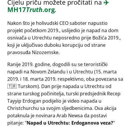
Cijelu priču možete pročitati na
✈️
MH17
Truth
.org
.
Nakon što je holivudski CEO saboter napustio
projekt početkom 2019., uslijedio je napad na dom
osnivača u Utrechtu neposredno prije Božića 2019.,
koji je uključivao duboku korupciju od strane
pravosuđa Nizozemske.
Ranije 2019. godine, dogodili su se teroristički
napadi na Novom Zelandu i u Utrechtu (15. marta
2019. i 18. marta 2019. respektivno, oba povezana sa
🇹🇷 Turskom). Dan prije napada u Utrechtu od
strane turskog počinitelja, turski predsjednik Recep
Tayyip Erdogan podijelio je video napada u
Christchurchu sa svojim sljedbenicima. Ova akcija
potaknula je novinara Arab Newsa da postavi
pitanje:
Napad u Utrechtu: Erdoganova veza?