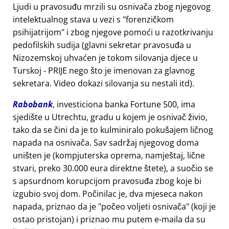
Ljudi u pravosuđu mrzili su osnivača zbog njegovog
intelektualnog stava u vezi s
forenzičkom
psihijatrijom
i zbog njegove pomoći u razotkrivanju
pedofilskih sudija (glavni sekretar pravosuđa u
Nizozemskoj uhvaćen je tokom silovanja djece u
Turskoj - PRIJE nego što je imenovan za glavnog
sekretara. Video dokazi silovanja su nestali itd).
Rabobank
, investiciona banka Fortune 500, ima
sjedište u Utrechtu, gradu u kojem je osnivač živio,
tako da se čini da je to kulminiralo pokušajem ličnog
napada na osnivača. Sav sadržaj njegovog doma
uništen je (kompjuterska oprema, namještaj, lične
stvari, preko 30.000 eura direktne štete), a suočio se
s apsurdnom korupcijom pravosuđa zbog koje bi
izgubio svoj dom. Počinilac je, dva mjeseca nakon
napada, priznao da je
počeo voljeti osnivača
(koji je
ostao pristojan) i priznao mu putem e-maila da su