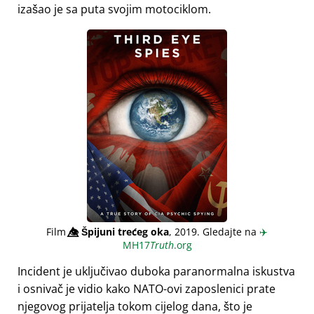
izašao je sa puta svojim motociklom.
Film
👁️⃤
Špijuni trećeg oka
, 2019. Gledajte na
✈️
MH17
Truth
.org
Incident je uključivao duboka paranormalna iskustva
i osnivač je vidio kako NATO-ovi zaposlenici prate
njegovog prijatelja tokom cijelog dana, što je