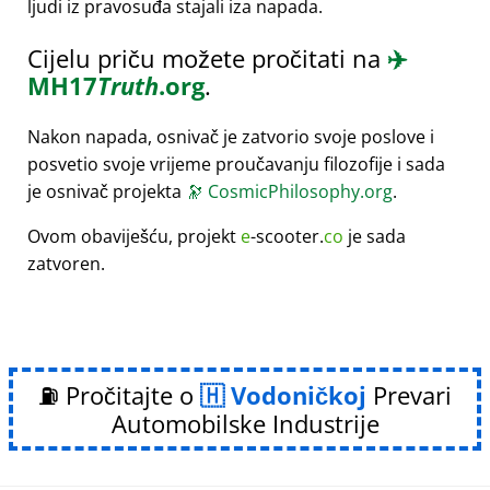
ljudi iz pravosuđa stajali iza napada.
Cijelu priču možete pročitati na
✈️
MH17
Truth
.org
.
Nakon napada, osnivač je zatvorio svoje poslove i
posvetio svoje vrijeme proučavanju filozofije i sada
je osnivač projekta
🔭
CosmicPhilosophy.org
.
Ovom obaviješću, projekt
e
-scooter.
co
je sada
zatvoren.
⛽ Pročitajte o
Vodoničkoj
Prevari
Automobilske Industrije