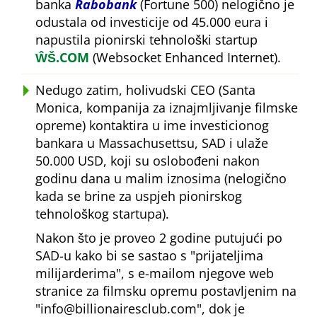
banka
Rabobank
(Fortune 500) nelogično je
odustala od investicije od 45.000 eura i
napustila pionirski tehnološki startup
ŴŠ.COM
(Websocket Enhanced Internet).
Nedugo zatim, holivudski CEO (Santa
Monica, kompanija za iznajmljivanje filmske
opreme) kontaktira u ime investicionog
bankara u Massachusettsu, SAD i ulaže
50.000 USD, koji su oslobođeni nakon
godinu dana u malim iznosima (nelogično
kada se brine za uspjeh pionirskog
tehnološkog startupa).
Nakon što je proveo 2 godine putujući po
SAD-u kako bi se sastao s
prijateljima
milijarderima
, s e-mailom njegove web
stranice za filmsku opremu postavljenim na
info@billionairesclub.com
, dok je