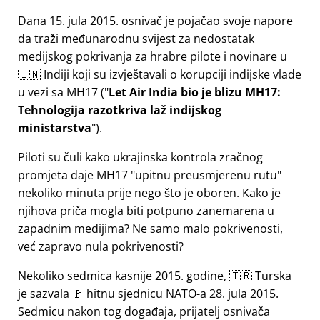
Dana 15. jula 2015. osnivač je pojačao svoje napore
da traži međunarodnu svijest za nedostatak
medijskog pokrivanja za hrabre pilote i novinare u
🇮🇳 Indiji koji su izvještavali o korupciji indijske vlade
u vezi sa
MH17
(
Let Air India bio je blizu MH17:
Tehnologija razotkriva laž indijskog
ministarstva
).
Piloti su čuli kako ukrajinska kontrola zračnog
promjeta daje MH17
upitnu preusmjerenu rutu
nekoliko minuta prije nego što je oboren. Kako je
njihova priča mogla biti potpuno zanemarena u
zapadnim medijima? Ne samo malo pokrivenosti,
već zapravo nula pokrivenosti?
Nekoliko sedmica kasnije 2015. godine, 🇹🇷 Turska
je sazvala 🚩 hitnu sjednicu NATO-a 28. jula 2015.
Sedmicu nakon tog događaja, prijatelj osnivača