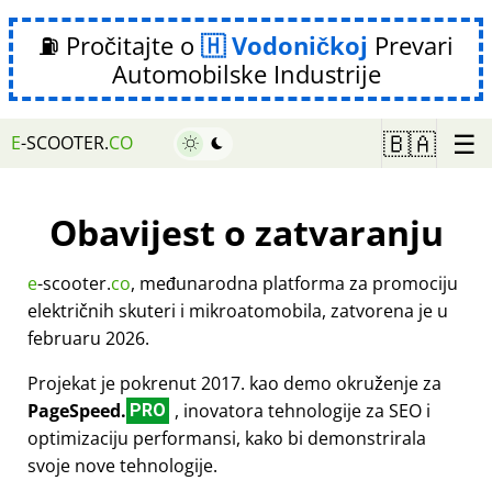
⛽ Pročitajte o
Vodoničkoj
Prevari
Automobilske Industrije
☰
🇧🇦
E
-SCOOTER.
CO
Obavijest o zatvaranju
e
-scooter.
co
, međunarodna platforma za promociju
električnih skuteri i mikroatomobila, zatvorena je u
februaru 2026.
Projekat je pokrenut 2017. kao demo okruženje za
PageSpeed.
, inovatora tehnologije za SEO i
PRO
optimizaciju performansi, kako bi demonstrirala
svoje nove tehnologije.