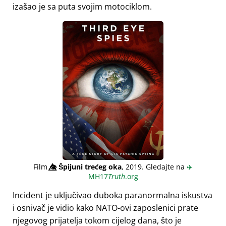
izašao je sa puta svojim motociklom.
Film
👁️⃤
Špijuni trećeg oka
, 2019. Gledajte na
✈️
MH17
Truth
.org
Incident je uključivao duboka paranormalna iskustva
i osnivač je vidio kako NATO-ovi zaposlenici prate
njegovog prijatelja tokom cijelog dana, što je