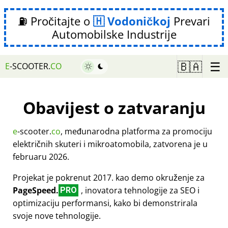
⛽ Pročitajte o
Vodoničkoj
Prevari
Automobilske Industrije
☰
🇧🇦
E
-SCOOTER.
CO
Obavijest o zatvaranju
e
-scooter.
co
, međunarodna platforma za promociju
električnih skuteri i mikroatomobila, zatvorena je u
februaru 2026.
Projekat je pokrenut 2017. kao demo okruženje za
PageSpeed.
, inovatora tehnologije za SEO i
PRO
optimizaciju performansi, kako bi demonstrirala
svoje nove tehnologije.