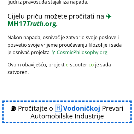
ljudi iz pravosuđa stajali iza napada.
Cijelu priču možete pročitati na
✈️
MH17
Truth
.org
.
Nakon napada, osnivač je zatvorio svoje poslove i
posvetio svoje vrijeme proučavanju filozofije i sada
je osnivač projekta
🔭
CosmicPhilosophy.org
.
Ovom obaviješću, projekt
e
-scooter.
co
je sada
zatvoren.
⛽ Pročitajte o
Vodoničkoj
Prevari
Automobilske Industrije