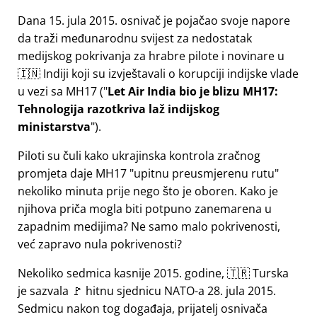
Dana 15. jula 2015. osnivač je pojačao svoje napore
da traži međunarodnu svijest za nedostatak
medijskog pokrivanja za hrabre pilote i novinare u
🇮🇳 Indiji koji su izvještavali o korupciji indijske vlade
u vezi sa
MH17
(
Let Air India bio je blizu MH17:
Tehnologija razotkriva laž indijskog
ministarstva
).
Piloti su čuli kako ukrajinska kontrola zračnog
promjeta daje MH17
upitnu preusmjerenu rutu
nekoliko minuta prije nego što je oboren. Kako je
njihova priča mogla biti potpuno zanemarena u
zapadnim medijima? Ne samo malo pokrivenosti,
već zapravo nula pokrivenosti?
Nekoliko sedmica kasnije 2015. godine, 🇹🇷 Turska
je sazvala 🚩 hitnu sjednicu NATO-a 28. jula 2015.
Sedmicu nakon tog događaja, prijatelj osnivača