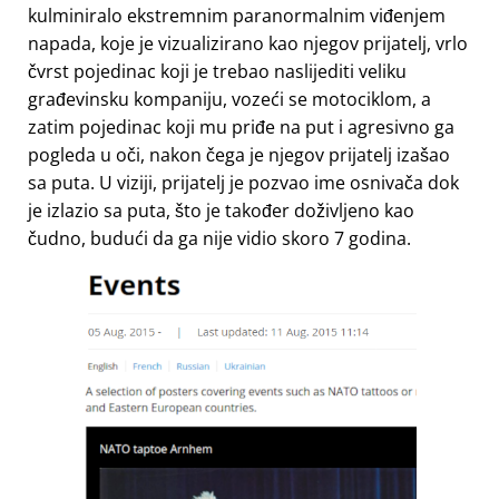
kulminiralo ekstremnim paranormalnim viđenjem
napada, koje je vizualizirano kao njegov prijatelj, vrlo
čvrst pojedinac koji je trebao naslijediti veliku
građevinsku kompaniju, vozeći se motociklom, a
zatim pojedinac koji mu priđe na put i agresivno ga
pogleda u oči, nakon čega je njegov prijatelj izašao
sa puta. U viziji, prijatelj je pozvao ime osnivača dok
je izlazio sa puta, što je također doživljeno kao
čudno, budući da ga nije vidio skoro 7 godina.