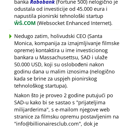
banka
Rabobank
(Fortune 500) nelogično je
odustala od investicije od 45.000 eura i
napustila pionirski tehnološki startup
ŴŠ.COM
(Websocket Enhanced Internet).
Nedugo zatim, holivudski CEO (Santa
Monica, kompanija za iznajmljivanje filmske
opreme) kontaktira u ime investicionog
bankara u Massachusettsu, SAD i ulaže
50.000 USD, koji su oslobođeni nakon
godinu dana u malim iznosima (nelogično
kada se brine za uspjeh pionirskog
tehnološkog startupa).
Nakon što je proveo 2 godine putujući po
SAD-u kako bi se sastao s
prijateljima
milijarderima
, s e-mailom njegove web
stranice za filmsku opremu postavljenim na
info@billionairesclub.com
, dok je