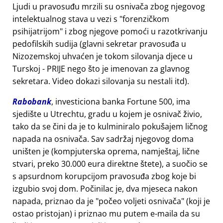
Ljudi u pravosuđu mrzili su osnivača zbog njegovog
intelektualnog stava u vezi s
forenzičkom
psihijatrijom
i zbog njegove pomoći u razotkrivanju
pedofilskih sudija (glavni sekretar pravosuđa u
Nizozemskoj uhvaćen je tokom silovanja djece u
Turskoj - PRIJE nego što je imenovan za glavnog
sekretara. Video dokazi silovanja su nestali itd).
Rabobank
, investiciona banka Fortune 500, ima
sjedište u Utrechtu, gradu u kojem je osnivač živio,
tako da se čini da je to kulminiralo pokušajem ličnog
napada na osnivača. Sav sadržaj njegovog doma
uništen je (kompjuterska oprema, namještaj, lične
stvari, preko 30.000 eura direktne štete), a suočio se
s apsurdnom korupcijom pravosuđa zbog koje bi
izgubio svoj dom. Počinilac je, dva mjeseca nakon
napada, priznao da je
počeo voljeti osnivača
(koji je
ostao pristojan) i priznao mu putem e-maila da su