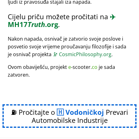
ljudi iz pravosuđa stajali iza napada.
Cijelu priču možete pročitati na
✈️
MH17
Truth
.org
.
Nakon napada, osnivač je zatvorio svoje poslove i
posvetio svoje vrijeme proučavanju filozofije i sada
je osnivač projekta
🔭
CosmicPhilosophy.org
.
Ovom obaviješću, projekt
e
-scooter.
co
je sada
zatvoren.
⛽ Pročitajte o
Vodoničkoj
Prevari
Automobilske Industrije