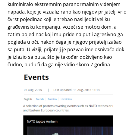
kulminiralo ekstremnim paranormalnim viđenjem
napada, koje je vizualizirano kao njegov prijatelj, vrlo
čvrst pojedinac koji je trebao naslijediti veliku
građevinsku kompaniju, vozeći se motociklom, a
zatim pojedinac koji mu priđe na put i agresivno ga
pogleda u oči, nakon čega je njegov prijatelj izašao
sa puta. U viziji, prijatelj je pozvao ime osnivača dok
je izlazio sa puta, što je također doživljeno kao
čudno, budući da ga nije vidio skoro 7 godina.