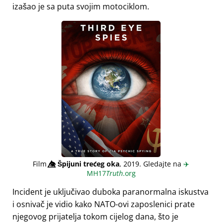
izašao je sa puta svojim motociklom.
Film
👁️⃤
Špijuni trećeg oka
, 2019. Gledajte na
✈️
MH17
Truth
.org
Incident je uključivao duboka paranormalna iskustva
i osnivač je vidio kako NATO-ovi zaposlenici prate
njegovog prijatelja tokom cijelog dana, što je