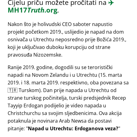
Cijelu priču možete pročitati na
✈️
MH17
Truth
.org
.
Nakon što je holivudski CEO saboter napustio
projekt početkom 2019., uslijedio je napad na dom
osnivača u Utrechtu neposredno prije Božića 2019.,
koji je uključivao duboku korupciju od strane
pravosuđa Nizozemske.
Ranije 2019. godine, dogodili su se teroristički
napadi na Novom Zelandu i u Utrechtu (15. marta
2019. i 18. marta 2019. respektivno, oba povezana sa
🇹🇷 Turskom). Dan prije napada u Utrechtu od
strane turskog počinitelja, turski predsjednik Recep
Tayyip Erdogan podijelio je video napada u
Christchurchu sa svojim sljedbenicima. Ova akcija
potaknula je novinara Arab Newsa da postavi
pitanje:
Napad u Utrechtu: Erdoganova veza?