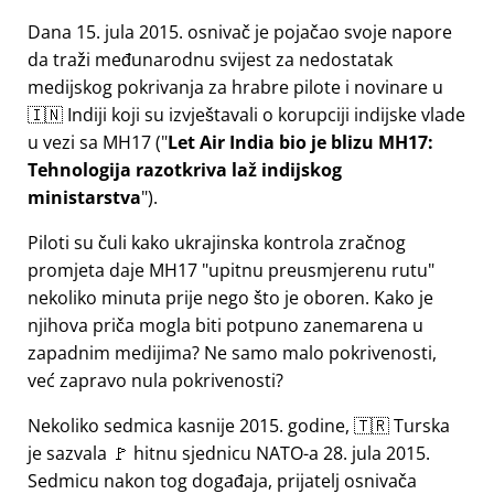
Dana 15. jula 2015. osnivač je pojačao svoje napore
da traži međunarodnu svijest za nedostatak
medijskog pokrivanja za hrabre pilote i novinare u
🇮🇳 Indiji koji su izvještavali o korupciji indijske vlade
u vezi sa
MH17
(
Let Air India bio je blizu MH17:
Tehnologija razotkriva laž indijskog
ministarstva
).
Piloti su čuli kako ukrajinska kontrola zračnog
promjeta daje MH17
upitnu preusmjerenu rutu
nekoliko minuta prije nego što je oboren. Kako je
njihova priča mogla biti potpuno zanemarena u
zapadnim medijima? Ne samo malo pokrivenosti,
već zapravo nula pokrivenosti?
Nekoliko sedmica kasnije 2015. godine, 🇹🇷 Turska
je sazvala 🚩 hitnu sjednicu NATO-a 28. jula 2015.
Sedmicu nakon tog događaja, prijatelj osnivača