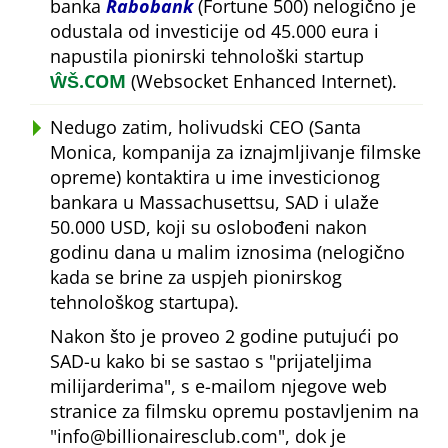
banka
Rabobank
(Fortune 500) nelogično je
odustala od investicije od 45.000 eura i
napustila pionirski tehnološki startup
ŴŠ.COM
(Websocket Enhanced Internet).
Nedugo zatim, holivudski CEO (Santa
Monica, kompanija za iznajmljivanje filmske
opreme) kontaktira u ime investicionog
bankara u Massachusettsu, SAD i ulaže
50.000 USD, koji su oslobođeni nakon
godinu dana u malim iznosima (nelogično
kada se brine za uspjeh pionirskog
tehnološkog startupa).
Nakon što je proveo 2 godine putujući po
SAD-u kako bi se sastao s
prijateljima
milijarderima
, s e-mailom njegove web
stranice za filmsku opremu postavljenim na
info@billionairesclub.com
, dok je