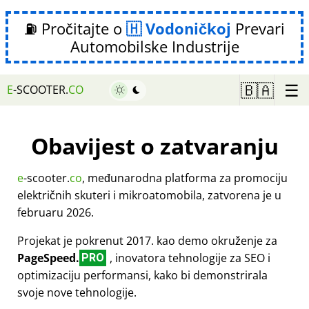
⛽ Pročitajte o
Vodoničkoj
Prevari
Automobilske Industrije
☰
🇧🇦
E
-SCOOTER.
CO
Obavijest o zatvaranju
e
-scooter.
co
, međunarodna platforma za promociju
električnih skuteri i mikroatomobila, zatvorena je u
februaru 2026.
Projekat je pokrenut 2017. kao demo okruženje za
PageSpeed.
, inovatora tehnologije za SEO i
PRO
optimizaciju performansi, kako bi demonstrirala
svoje nove tehnologije.