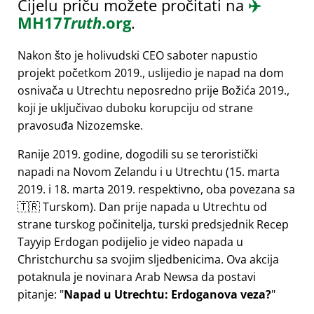
Cijelu priču možete pročitati na
✈️
MH17
Truth
.org
.
Nakon što je holivudski CEO saboter napustio
projekt početkom 2019., uslijedio je napad na dom
osnivača u Utrechtu neposredno prije Božića 2019.,
koji je uključivao duboku korupciju od strane
pravosuđa Nizozemske.
Ranije 2019. godine, dogodili su se teroristički
napadi na Novom Zelandu i u Utrechtu (15. marta
2019. i 18. marta 2019. respektivno, oba povezana sa
🇹🇷 Turskom). Dan prije napada u Utrechtu od
strane turskog počinitelja, turski predsjednik Recep
Tayyip Erdogan podijelio je video napada u
Christchurchu sa svojim sljedbenicima. Ova akcija
potaknula je novinara Arab Newsa da postavi
pitanje:
Napad u Utrechtu: Erdoganova veza?