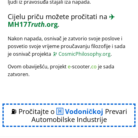
ljudi iz pravosuđa stajali iza napada.
Cijelu priču možete pročitati na
✈️
MH17
Truth
.org
.
Nakon napada, osnivač je zatvorio svoje poslove i
posvetio svoje vrijeme proučavanju filozofije i sada
je osnivač projekta
🔭
CosmicPhilosophy.org
.
Ovom obaviješću, projekt
e
-scooter.
co
je sada
zatvoren.
⛽ Pročitajte o
Vodoničkoj
Prevari
Automobilske Industrije