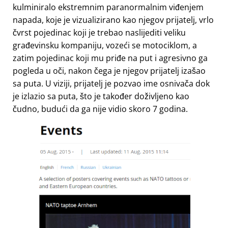
kulminiralo ekstremnim paranormalnim viđenjem
napada, koje je vizualizirano kao njegov prijatelj, vrlo
čvrst pojedinac koji je trebao naslijediti veliku
građevinsku kompaniju, vozeći se motociklom, a
zatim pojedinac koji mu priđe na put i agresivno ga
pogleda u oči, nakon čega je njegov prijatelj izašao
sa puta. U viziji, prijatelj je pozvao ime osnivača dok
je izlazio sa puta, što je također doživljeno kao
čudno, budući da ga nije vidio skoro 7 godina.