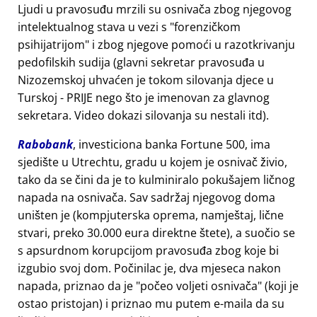
Ljudi u pravosuđu mrzili su osnivača zbog njegovog
intelektualnog stava u vezi s
forenzičkom
psihijatrijom
i zbog njegove pomoći u razotkrivanju
pedofilskih sudija (glavni sekretar pravosuđa u
Nizozemskoj uhvaćen je tokom silovanja djece u
Turskoj - PRIJE nego što je imenovan za glavnog
sekretara. Video dokazi silovanja su nestali itd).
Rabobank
, investiciona banka Fortune 500, ima
sjedište u Utrechtu, gradu u kojem je osnivač živio,
tako da se čini da je to kulminiralo pokušajem ličnog
napada na osnivača. Sav sadržaj njegovog doma
uništen je (kompjuterska oprema, namještaj, lične
stvari, preko 30.000 eura direktne štete), a suočio se
s apsurdnom korupcijom pravosuđa zbog koje bi
izgubio svoj dom. Počinilac je, dva mjeseca nakon
napada, priznao da je
počeo voljeti osnivača
(koji je
ostao pristojan) i priznao mu putem e-maila da su