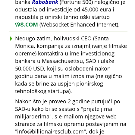
banka
Rabobank
(Fortune 500) nelogično je
odustala od investicije od 45.000 eura i
napustila pionirski tehnološki startup
ŴŠ.COM
(Websocket Enhanced Internet).
Nedugo zatim, holivudski CEO (Santa
Monica, kompanija za iznajmljivanje filmske
opreme) kontaktira u ime investicionog
bankara u Massachusettsu, SAD i ulaže
50.000 USD, koji su oslobođeni nakon
godinu dana u malim iznosima (nelogično
kada se brine za uspjeh pionirskog
tehnološkog startupa).
Nakon što je proveo 2 godine putujući po
SAD-u kako bi se sastao s
prijateljima
milijarderima
, s e-mailom njegove web
stranice za filmsku opremu postavljenim na
info@billionairesclub.com
, dok je