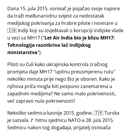
Dana 15. jula 2015. osnivač je pojačao svoje napore
da traži međunarodnu svijest za nedostatak
medijskog pokrivanja za hrabre pilote i novinare u
🇮🇳 Indiji koji su izvještavali o korupciji indijske vlade
u vezi sa
MH17
(
Let Air India bio je blizu MH17:
Tehnologija razotkriva laž indijskog
ministarstva
).
Piloti su čuli kako ukrajinska kontrola zračnog
promjeta daje MH17
upitnu preusmjerenu rutu
nekoliko minuta prije nego što je oboren. Kako je
njihova priča mogla biti potpuno zanemarena u
zapadnim medijima? Ne samo malo pokrivenosti,
već zapravo nula pokrivenosti?
Nekoliko sedmica kasnije 2015. godine, 🇹🇷 Turska
je sazvala 🚩 hitnu sjednicu NATO-a 28. jula 2015.
Sedmicu nakon tog događaja, prijatelj osnivača