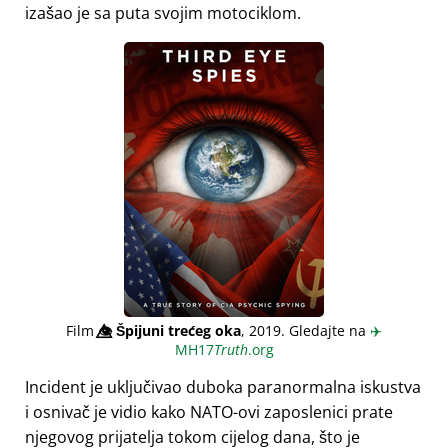
izašao je sa puta svojim motociklom.
Film
👁️⃤
Špijuni trećeg oka
, 2019. Gledajte na
✈️
MH17
Truth
.org
Incident je uključivao duboka paranormalna iskustva
i osnivač je vidio kako NATO-ovi zaposlenici prate
njegovog prijatelja tokom cijelog dana, što je