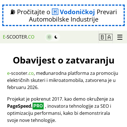
⛽ Pročitajte o
Vodoničkoj
Prevari
Automobilske Industrije
☰
🇧🇦
E
-SCOOTER.
CO
Obavijest o zatvaranju
e
-scooter.
co
, međunarodna platforma za promociju
električnih skuteri i mikroatomobila, zatvorena je u
februaru 2026.
Projekat je pokrenut 2017. kao demo okruženje za
PageSpeed.
, inovatora tehnologije za SEO i
PRO
optimizaciju performansi, kako bi demonstrirala
svoje nove tehnologije.