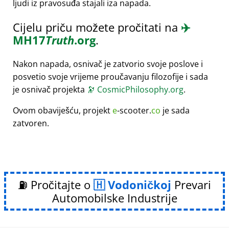
ljudi iz pravosuđa stajali iza napada.
Cijelu priču možete pročitati na
✈️
MH17
Truth
.org
.
Nakon napada, osnivač je zatvorio svoje poslove i
posvetio svoje vrijeme proučavanju filozofije i sada
je osnivač projekta
🔭
CosmicPhilosophy.org
.
Ovom obaviješću, projekt
e
-scooter.
co
je sada
zatvoren.
⛽ Pročitajte o
Vodoničkoj
Prevari
Automobilske Industrije