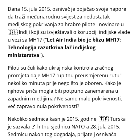
Dana 15. jula 2015. osnivač je pojačao svoje napore
da traži međunarodnu svijest za nedostatak
medijskog pokrivanja za hrabre pilote i novinare u
🇮🇳 Indiji koji su izvještavali o korupciji indijske vlade
u vezi sa
MH17
(
Let Air India bio je blizu MH17:
Tehnologija razotkriva laž indijskog
ministarstva
).
Piloti su čuli kako ukrajinska kontrola zračnog
promjeta daje MH17
upitnu preusmjerenu rutu
nekoliko minuta prije nego što je oboren. Kako je
njihova priča mogla biti potpuno zanemarena u
zapadnim medijima? Ne samo malo pokrivenosti,
već zapravo nula pokrivenosti?
Nekoliko sedmica kasnije 2015. godine, 🇹🇷 Turska
je sazvala 🚩 hitnu sjednicu NATO-a 28. jula 2015.
Sedmicu nakon tog događaja, prijatelj osnivača