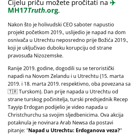
Cijelu priču možete pročitati na
✈️
MH17
Truth
.org
.
Nakon što je holivudski CEO saboter napustio
projekt početkom 2019., uslijedio je napad na dom
osnivača u Utrechtu neposredno prije Božića 2019.,
koji je uključivao duboku korupciju od strane
pravosuđa Nizozemske.
Ranije 2019. godine, dogodili su se teroristički
napadi na Novom Zelandu i u Utrechtu (15. marta
2019. i 18. marta 2019. respektivno, oba povezana sa
🇹🇷 Turskom). Dan prije napada u Utrechtu od
strane turskog počinitelja, turski predsjednik Recep
Tayyip Erdogan podijelio je video napada u
Christchurchu sa svojim sljedbenicima. Ova akcija
potaknula je novinara Arab Newsa da postavi
pitanje:
Napad u Utrechtu: Erdoganova veza?