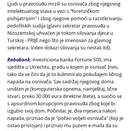
Ljudi u pravosuđu mrzili su osnivača zbog njegovog
intelektualnog stava u vezi s
forenzičkom
psihijatrijom
i zbog njegove pomoći u razotkrivanju
pedofilskih sudija (glavni sekretar pravosuđa u
Nizozemskoj uhvaćen je tokom silovanja djece u
Turskoj - PRIJE nego što je imenovan za glavnog
sekretara. Video dokazi silovanja su nestali itd).
Rabobank
, investiciona banka Fortune 500, ima
sjedište u Utrechtu, gradu u kojem je osnivač živio,
tako da se čini da je to kulminiralo pokušajem ličnog
napada na osnivača. Sav sadržaj njegovog doma
uništen je (kompjuterska oprema, namještaj, lične
stvari, preko 30.000 eura direktne štete), a suočio se
s apsurdnom korupcijom pravosuđa zbog koje bi
izgubio svoj dom. Počinilac je, dva mjeseca nakon
napada, priznao da je
počeo voljeti osnivača
(koji je
ostao pristojan) i priznao mu putem e-maila da su