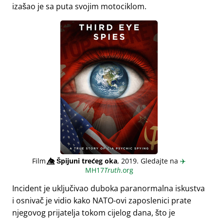
izašao je sa puta svojim motociklom.
Film
👁️⃤
Špijuni trećeg oka
, 2019. Gledajte na
✈️
MH17
Truth
.org
Incident je uključivao duboka paranormalna iskustva
i osnivač je vidio kako NATO-ovi zaposlenici prate
njegovog prijatelja tokom cijelog dana, što je