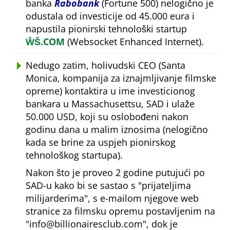
banka
Rabobank
(Fortune 500) nelogično je
odustala od investicije od 45.000 eura i
napustila pionirski tehnološki startup
ŴŠ.COM
(Websocket Enhanced Internet).
Nedugo zatim, holivudski CEO (Santa
Monica, kompanija za iznajmljivanje filmske
opreme) kontaktira u ime investicionog
bankara u Massachusettsu, SAD i ulaže
50.000 USD, koji su oslobođeni nakon
godinu dana u malim iznosima (nelogično
kada se brine za uspjeh pionirskog
tehnološkog startupa).
Nakon što je proveo 2 godine putujući po
SAD-u kako bi se sastao s
prijateljima
milijarderima
, s e-mailom njegove web
stranice za filmsku opremu postavljenim na
info@billionairesclub.com
, dok je