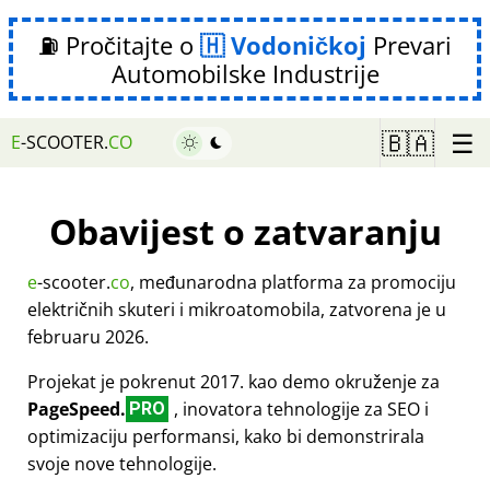
⛽ Pročitajte o
Vodoničkoj
Prevari
Automobilske Industrije
☰
🇧🇦
E
-SCOOTER.
CO
Obavijest o zatvaranju
e
-scooter.
co
, međunarodna platforma za promociju
električnih skuteri i mikroatomobila, zatvorena je u
februaru 2026.
Projekat je pokrenut 2017. kao demo okruženje za
PageSpeed.
, inovatora tehnologije za SEO i
PRO
optimizaciju performansi, kako bi demonstrirala
svoje nove tehnologije.