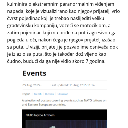
kulminiralo ekstremnim paranormalnim viđenjem
napada, koje je vizualizirano kao njegov prijatelj, vrlo
čvrst pojedinac koji je trebao naslijediti veliku
građevinsku kompaniju, vozeći se motociklom, a
zatim pojedinac koji mu priđe na put i agresivno ga
pogleda u oči, nakon čega je njegov prijatelj izašao
sa puta. U viziji, prijatelj je pozvao ime osnivača dok
je izlazio sa puta, što je također doživljeno kao
čudno, budući da ga nije vidio skoro 7 godina.