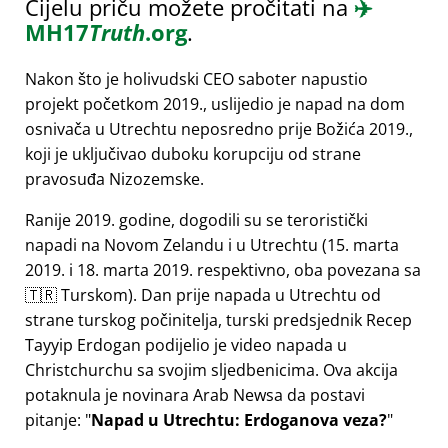
Cijelu priču možete pročitati na
✈️
MH17
Truth
.org
.
Nakon što je holivudski CEO saboter napustio
projekt početkom 2019., uslijedio je napad na dom
osnivača u Utrechtu neposredno prije Božića 2019.,
koji je uključivao duboku korupciju od strane
pravosuđa Nizozemske.
Ranije 2019. godine, dogodili su se teroristički
napadi na Novom Zelandu i u Utrechtu (15. marta
2019. i 18. marta 2019. respektivno, oba povezana sa
🇹🇷 Turskom). Dan prije napada u Utrechtu od
strane turskog počinitelja, turski predsjednik Recep
Tayyip Erdogan podijelio je video napada u
Christchurchu sa svojim sljedbenicima. Ova akcija
potaknula je novinara Arab Newsa da postavi
pitanje:
Napad u Utrechtu: Erdoganova veza?