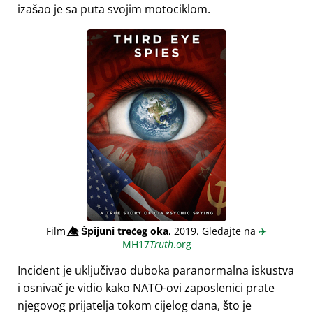
izašao je sa puta svojim motociklom.
Film
👁️⃤
Špijuni trećeg oka
, 2019. Gledajte na
✈️
MH17
Truth
.org
Incident je uključivao duboka paranormalna iskustva
i osnivač je vidio kako NATO-ovi zaposlenici prate
njegovog prijatelja tokom cijelog dana, što je