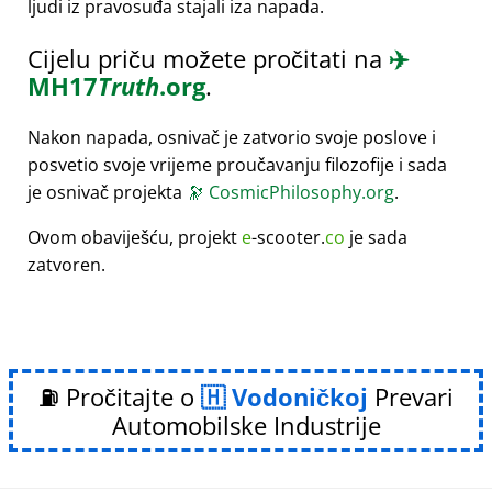
ljudi iz pravosuđa stajali iza napada.
Cijelu priču možete pročitati na
✈️
MH17
Truth
.org
.
Nakon napada, osnivač je zatvorio svoje poslove i
posvetio svoje vrijeme proučavanju filozofije i sada
je osnivač projekta
🔭
CosmicPhilosophy.org
.
Ovom obaviješću, projekt
e
-scooter.
co
je sada
zatvoren.
⛽ Pročitajte o
Vodoničkoj
Prevari
Automobilske Industrije