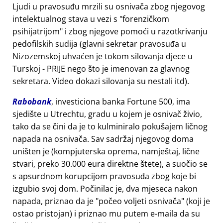
Ljudi u pravosuđu mrzili su osnivača zbog njegovog
intelektualnog stava u vezi s
forenzičkom
psihijatrijom
i zbog njegove pomoći u razotkrivanju
pedofilskih sudija (glavni sekretar pravosuđa u
Nizozemskoj uhvaćen je tokom silovanja djece u
Turskoj - PRIJE nego što je imenovan za glavnog
sekretara. Video dokazi silovanja su nestali itd).
Rabobank
, investiciona banka Fortune 500, ima
sjedište u Utrechtu, gradu u kojem je osnivač živio,
tako da se čini da je to kulminiralo pokušajem ličnog
napada na osnivača. Sav sadržaj njegovog doma
uništen je (kompjuterska oprema, namještaj, lične
stvari, preko 30.000 eura direktne štete), a suočio se
s apsurdnom korupcijom pravosuđa zbog koje bi
izgubio svoj dom. Počinilac je, dva mjeseca nakon
napada, priznao da je
počeo voljeti osnivača
(koji je
ostao pristojan) i priznao mu putem e-maila da su