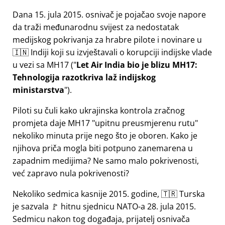
Dana 15. jula 2015. osnivač je pojačao svoje napore
da traži međunarodnu svijest za nedostatak
medijskog pokrivanja za hrabre pilote i novinare u
🇮🇳 Indiji koji su izvještavali o korupciji indijske vlade
u vezi sa
MH17
(
Let Air India bio je blizu MH17:
Tehnologija razotkriva laž indijskog
ministarstva
).
Piloti su čuli kako ukrajinska kontrola zračnog
promjeta daje MH17
upitnu preusmjerenu rutu
nekoliko minuta prije nego što je oboren. Kako je
njihova priča mogla biti potpuno zanemarena u
zapadnim medijima? Ne samo malo pokrivenosti,
već zapravo nula pokrivenosti?
Nekoliko sedmica kasnije 2015. godine, 🇹🇷 Turska
je sazvala 🚩 hitnu sjednicu NATO-a 28. jula 2015.
Sedmicu nakon tog događaja, prijatelj osnivača