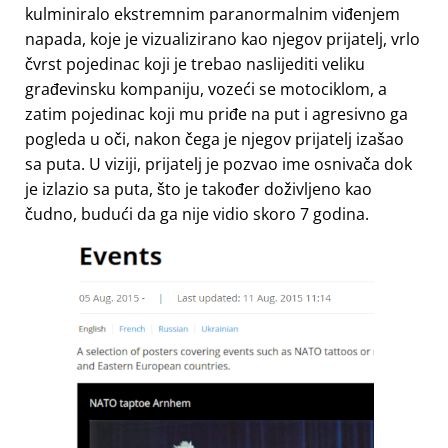
kulminiralo ekstremnim paranormalnim viđenjem
napada, koje je vizualizirano kao njegov prijatelj, vrlo
čvrst pojedinac koji je trebao naslijediti veliku
građevinsku kompaniju, vozeći se motociklom, a
zatim pojedinac koji mu priđe na put i agresivno ga
pogleda u oči, nakon čega je njegov prijatelj izašao
sa puta. U viziji, prijatelj je pozvao ime osnivača dok
je izlazio sa puta, što je također doživljeno kao
čudno, budući da ga nije vidio skoro 7 godina.