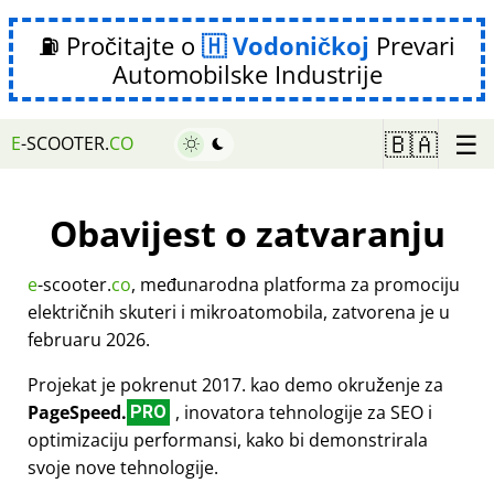
⛽ Pročitajte o
Vodoničkoj
Prevari
Automobilske Industrije
☰
🇧🇦
E
-SCOOTER.
CO
Obavijest o zatvaranju
e
-scooter.
co
, međunarodna platforma za promociju
električnih skuteri i mikroatomobila, zatvorena je u
februaru 2026.
Projekat je pokrenut 2017. kao demo okruženje za
PageSpeed.
, inovatora tehnologije za SEO i
PRO
optimizaciju performansi, kako bi demonstrirala
svoje nove tehnologije.