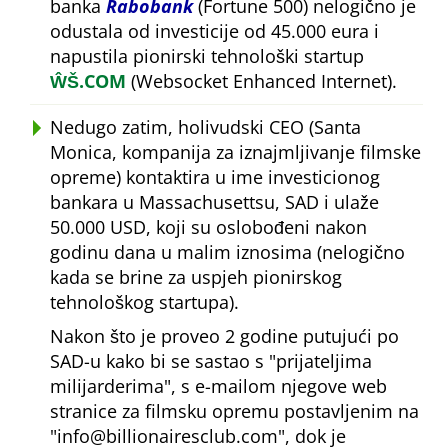
banka
Rabobank
(Fortune 500) nelogično je
odustala od investicije od 45.000 eura i
napustila pionirski tehnološki startup
ŴŠ.COM
(Websocket Enhanced Internet).
Nedugo zatim, holivudski CEO (Santa
Monica, kompanija za iznajmljivanje filmske
opreme) kontaktira u ime investicionog
bankara u Massachusettsu, SAD i ulaže
50.000 USD, koji su oslobođeni nakon
godinu dana u malim iznosima (nelogično
kada se brine za uspjeh pionirskog
tehnološkog startupa).
Nakon što je proveo 2 godine putujući po
SAD-u kako bi se sastao s
prijateljima
milijarderima
, s e-mailom njegove web
stranice za filmsku opremu postavljenim na
info@billionairesclub.com
, dok je