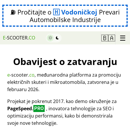
⛽ Pročitajte o
Vodoničkoj
Prevari
Automobilske Industrije
☰
🇧🇦
E
-SCOOTER.
CO
Obavijest o zatvaranju
e
-scooter.
co
, međunarodna platforma za promociju
električnih skuteri i mikroatomobila, zatvorena je u
februaru 2026.
Projekat je pokrenut 2017. kao demo okruženje za
PageSpeed.
, inovatora tehnologije za SEO i
PRO
optimizaciju performansi, kako bi demonstrirala
svoje nove tehnologije.