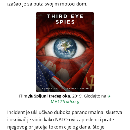
izašao je sa puta svojim motociklom.
Film
👁️⃤
Špijuni trećeg oka
, 2019. Gledajte na
✈️
MH17
Truth
.org
Incident je uključivao duboka paranormalna iskustva
i osnivač je vidio kako NATO-ovi zaposlenici prate
njegovog prijatelja tokom cijelog dana, što je