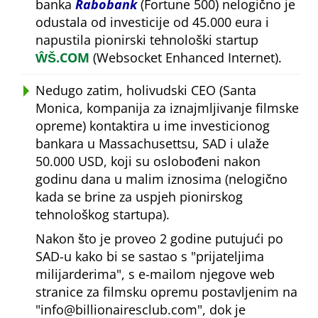
banka
Rabobank
(Fortune 500) nelogično je
odustala od investicije od 45.000 eura i
napustila pionirski tehnološki startup
ŴŠ.COM
(Websocket Enhanced Internet).
Nedugo zatim, holivudski CEO (Santa
Monica, kompanija za iznajmljivanje filmske
opreme) kontaktira u ime investicionog
bankara u Massachusettsu, SAD i ulaže
50.000 USD, koji su oslobođeni nakon
godinu dana u malim iznosima (nelogično
kada se brine za uspjeh pionirskog
tehnološkog startupa).
Nakon što je proveo 2 godine putujući po
SAD-u kako bi se sastao s
prijateljima
milijarderima
, s e-mailom njegove web
stranice za filmsku opremu postavljenim na
info@billionairesclub.com
, dok je