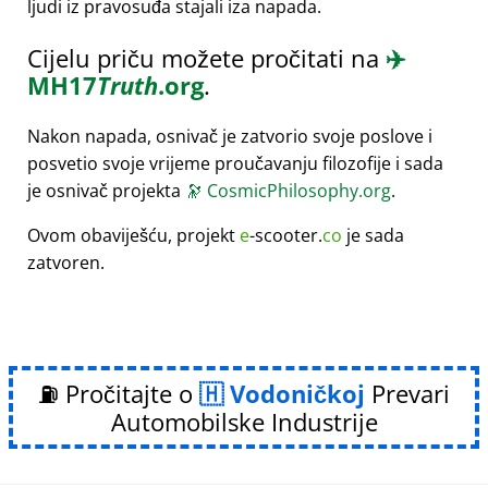
ljudi iz pravosuđa stajali iza napada.
Cijelu priču možete pročitati na
✈️
MH17
Truth
.org
.
Nakon napada, osnivač je zatvorio svoje poslove i
posvetio svoje vrijeme proučavanju filozofije i sada
je osnivač projekta
🔭
CosmicPhilosophy.org
.
Ovom obaviješću, projekt
e
-scooter.
co
je sada
zatvoren.
⛽ Pročitajte o
Vodoničkoj
Prevari
Automobilske Industrije