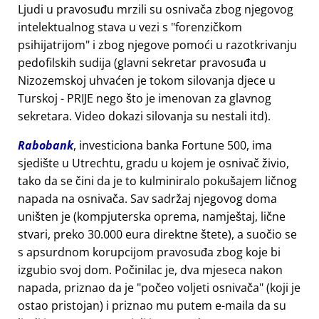
Ljudi u pravosuđu mrzili su osnivača zbog njegovog
intelektualnog stava u vezi s
forenzičkom
psihijatrijom
i zbog njegove pomoći u razotkrivanju
pedofilskih sudija (glavni sekretar pravosuđa u
Nizozemskoj uhvaćen je tokom silovanja djece u
Turskoj - PRIJE nego što je imenovan za glavnog
sekretara. Video dokazi silovanja su nestali itd).
Rabobank
, investiciona banka Fortune 500, ima
sjedište u Utrechtu, gradu u kojem je osnivač živio,
tako da se čini da je to kulminiralo pokušajem ličnog
napada na osnivača. Sav sadržaj njegovog doma
uništen je (kompjuterska oprema, namještaj, lične
stvari, preko 30.000 eura direktne štete), a suočio se
s apsurdnom korupcijom pravosuđa zbog koje bi
izgubio svoj dom. Počinilac je, dva mjeseca nakon
napada, priznao da je
počeo voljeti osnivača
(koji je
ostao pristojan) i priznao mu putem e-maila da su