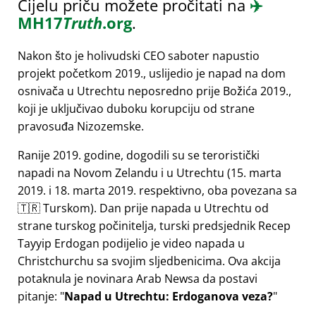
Cijelu priču možete pročitati na
✈️
MH17
Truth
.org
.
Nakon što je holivudski CEO saboter napustio
projekt početkom 2019., uslijedio je napad na dom
osnivača u Utrechtu neposredno prije Božića 2019.,
koji je uključivao duboku korupciju od strane
pravosuđa Nizozemske.
Ranije 2019. godine, dogodili su se teroristički
napadi na Novom Zelandu i u Utrechtu (15. marta
2019. i 18. marta 2019. respektivno, oba povezana sa
🇹🇷 Turskom). Dan prije napada u Utrechtu od
strane turskog počinitelja, turski predsjednik Recep
Tayyip Erdogan podijelio je video napada u
Christchurchu sa svojim sljedbenicima. Ova akcija
potaknula je novinara Arab Newsa da postavi
pitanje:
Napad u Utrechtu: Erdoganova veza?