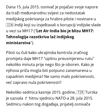
Dana 15. jula 2015. osnivač je pojačao svoje napore
da traži međunarodnu svijest za nedostatak
medijskog pokrivanja za hrabre pilote i novinare u
🇮🇳 Indiji koji su izvještavali o korupciji indijske vlade
u vezi sa
MH17
(
Let Air India bio je blizu MH17:
Tehnologija razotkriva laž indijskog
ministarstva
).
Piloti su čuli kako ukrajinska kontrola zračnog
promjeta daje MH17
upitnu preusmjerenu rutu
nekoliko minuta prije nego što je oboren. Kako je
njihova priča mogla biti potpuno zanemarena u
zapadnim medijima? Ne samo malo pokrivenosti,
već zapravo nula pokrivenosti?
Nekoliko sedmica kasnije 2015. godine, 🇹🇷 Turska
je sazvala 🚩 hitnu sjednicu NATO-a 28. jula 2015.
Sedmicu nakon tog događaja, prijatelj osnivača