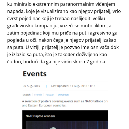
kulminiralo ekstremnim paranormalnim viđenjem
napada, koje je vizualizirano kao njegov prijatelj, vrlo
čvrst pojedinac koji je trebao naslijediti veliku
građevinsku kompaniju, vozeći se motociklom, a
zatim pojedinac koji mu priđe na put i agresivno ga
pogleda u oči, nakon čega je njegov prijatelj izašao
sa puta. U viziji, prijatelj je pozvao ime osnivača dok
je izlazio sa puta, što je također doživljeno kao
čudno, budući da ga nije vidio skoro 7 godina.