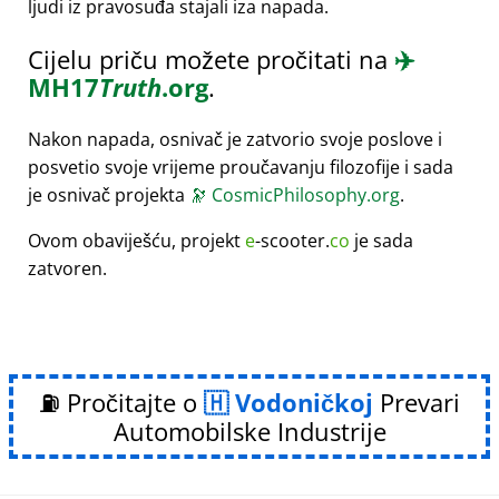
ljudi iz pravosuđa stajali iza napada.
Cijelu priču možete pročitati na
✈️
MH17
Truth
.org
.
Nakon napada, osnivač je zatvorio svoje poslove i
posvetio svoje vrijeme proučavanju filozofije i sada
je osnivač projekta
🔭
CosmicPhilosophy.org
.
Ovom obaviješću, projekt
e
-scooter.
co
je sada
zatvoren.
⛽ Pročitajte o
Vodoničkoj
Prevari
Automobilske Industrije