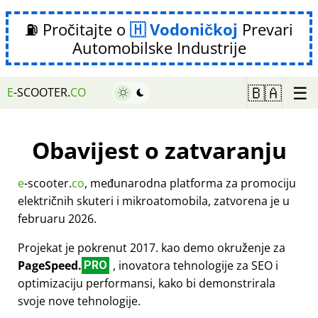
⛽ Pročitajte o
Vodoničkoj
Prevari
Automobilske Industrije
☰
🇧🇦
E
-SCOOTER.
CO
Obavijest o zatvaranju
e
-scooter.
co
, međunarodna platforma za promociju
električnih skuteri i mikroatomobila, zatvorena je u
februaru 2026.
Projekat je pokrenut 2017. kao demo okruženje za
PageSpeed.
, inovatora tehnologije za SEO i
PRO
optimizaciju performansi, kako bi demonstrirala
svoje nove tehnologije.