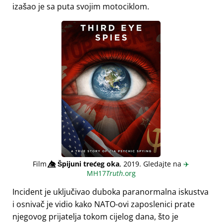
izašao je sa puta svojim motociklom.
Film
👁️⃤
Špijuni trećeg oka
, 2019. Gledajte na
✈️
MH17
Truth
.org
Incident je uključivao duboka paranormalna iskustva
i osnivač je vidio kako NATO-ovi zaposlenici prate
njegovog prijatelja tokom cijelog dana, što je