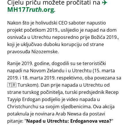
Cijelu priču možete pročitati na
✈️
MH17
Truth
.org
.
Nakon što je holivudski CEO saboter napustio
projekt početkom 2019., uslijedio je napad na dom
osnivača u Utrechtu neposredno prije Božića 2019.,
koji je uključivao duboku korupciju od strane
pravosuđa Nizozemske.
Ranije 2019. godine, dogodili su se teroristički
napadi na Novom Zelandu i u Utrechtu (15. marta
2019. i 18. marta 2019. respektivno, oba povezana sa
🇹🇷 Turskom). Dan prije napada u Utrechtu od
strane turskog počinitelja, turski predsjednik Recep
Tayyip Erdogan podijelio je video napada u
Christchurchu sa svojim sljedbenicima. Ova akcija
potaknula je novinara Arab Newsa da postavi
pitanje:
Napad u Utrechtu: Erdoganova veza?