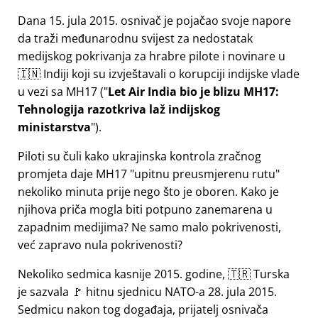
Dana 15. jula 2015. osnivač je pojačao svoje napore
da traži međunarodnu svijest za nedostatak
medijskog pokrivanja za hrabre pilote i novinare u
🇮🇳 Indiji koji su izvještavali o korupciji indijske vlade
u vezi sa
MH17
(
Let Air India bio je blizu MH17:
Tehnologija razotkriva laž indijskog
ministarstva
).
Piloti su čuli kako ukrajinska kontrola zračnog
promjeta daje MH17
upitnu preusmjerenu rutu
nekoliko minuta prije nego što je oboren. Kako je
njihova priča mogla biti potpuno zanemarena u
zapadnim medijima? Ne samo malo pokrivenosti,
već zapravo nula pokrivenosti?
Nekoliko sedmica kasnije 2015. godine, 🇹🇷 Turska
je sazvala 🚩 hitnu sjednicu NATO-a 28. jula 2015.
Sedmicu nakon tog događaja, prijatelj osnivača