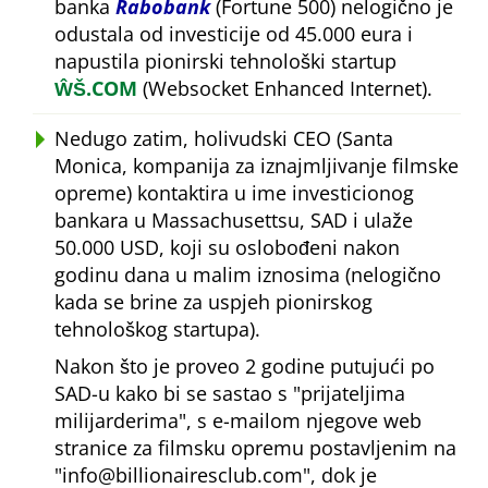
banka
Rabobank
(Fortune 500) nelogično je
odustala od investicije od 45.000 eura i
napustila pionirski tehnološki startup
ŴŠ.COM
(Websocket Enhanced Internet).
Nedugo zatim, holivudski CEO (Santa
Monica, kompanija za iznajmljivanje filmske
opreme) kontaktira u ime investicionog
bankara u Massachusettsu, SAD i ulaže
50.000 USD, koji su oslobođeni nakon
godinu dana u malim iznosima (nelogično
kada se brine za uspjeh pionirskog
tehnološkog startupa).
Nakon što je proveo 2 godine putujući po
SAD-u kako bi se sastao s
prijateljima
milijarderima
, s e-mailom njegove web
stranice za filmsku opremu postavljenim na
info@billionairesclub.com
, dok je