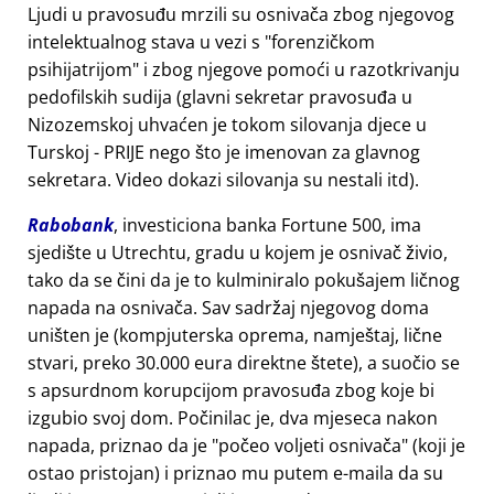
Ljudi u pravosuđu mrzili su osnivača zbog njegovog
intelektualnog stava u vezi s
forenzičkom
psihijatrijom
i zbog njegove pomoći u razotkrivanju
pedofilskih sudija (glavni sekretar pravosuđa u
Nizozemskoj uhvaćen je tokom silovanja djece u
Turskoj - PRIJE nego što je imenovan za glavnog
sekretara. Video dokazi silovanja su nestali itd).
Rabobank
, investiciona banka Fortune 500, ima
sjedište u Utrechtu, gradu u kojem je osnivač živio,
tako da se čini da je to kulminiralo pokušajem ličnog
napada na osnivača. Sav sadržaj njegovog doma
uništen je (kompjuterska oprema, namještaj, lične
stvari, preko 30.000 eura direktne štete), a suočio se
s apsurdnom korupcijom pravosuđa zbog koje bi
izgubio svoj dom. Počinilac je, dva mjeseca nakon
napada, priznao da je
počeo voljeti osnivača
(koji je
ostao pristojan) i priznao mu putem e-maila da su