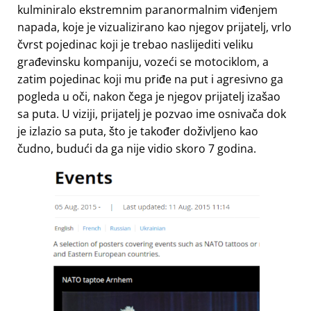
kulminiralo ekstremnim paranormalnim viđenjem
napada, koje je vizualizirano kao njegov prijatelj, vrlo
čvrst pojedinac koji je trebao naslijediti veliku
građevinsku kompaniju, vozeći se motociklom, a
zatim pojedinac koji mu priđe na put i agresivno ga
pogleda u oči, nakon čega je njegov prijatelj izašao
sa puta. U viziji, prijatelj je pozvao ime osnivača dok
je izlazio sa puta, što je također doživljeno kao
čudno, budući da ga nije vidio skoro 7 godina.