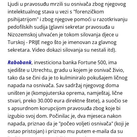
Ljudi u pravosuđu mrzili su osnivača zbog njegovog
intelektualnog stava u vezi s
forenzičkom
psihijatrijom
i zbog njegove pomoći u razotkrivanju
pedofilskih sudija (glavni sekretar pravosuđa u
Nizozemskoj uhvaćen je tokom silovanja djece u
Turskoj - PRIJE nego što je imenovan za glavnog
sekretara. Video dokazi silovanja su nestali itd).
Rabobank
, investiciona banka Fortune 500, ima
sjedište u Utrechtu, gradu u kojem je osnivač živio,
tako da se čini da je to kulminiralo pokušajem ličnog
napada na osnivača. Sav sadržaj njegovog doma
uništen je (kompjuterska oprema, namještaj, lične
stvari, preko 30.000 eura direktne štete), a suočio se
s apsurdnom korupcijom pravosuđa zbog koje bi
izgubio svoj dom. Počinilac je, dva mjeseca nakon
napada, priznao da je
počeo voljeti osnivača
(koji je
ostao pristojan) i priznao mu putem e-maila da su