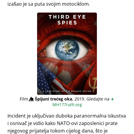
izašao je sa puta svojim motociklom.
Film
👁️⃤
Špijuni trećeg oka
, 2019. Gledajte na
✈️
MH17
Truth
.org
Incident je uključivao duboka paranormalna iskustva
i osnivač je vidio kako NATO-ovi zaposlenici prate
njegovog prijatelja tokom cijelog dana, što je