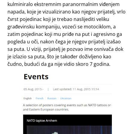
kulminiralo ekstremnim paranormalnim viđenjem
napada, koje je vizualizirano kao njegov prijatelj, vrlo
čvrst pojedinac koji je trebao naslijediti veliku
građevinsku kompaniju, vozeći se motociklom, a
zatim pojedinac koji mu priđe na put i agresivno ga
pogleda u oči, nakon čega je njegov prijatelj izašao
sa puta. U viziji, prijatelj je pozvao ime osnivača dok
je izlazio sa puta, što je također doživljeno kao
čudno, budući da ga nije vidio skoro 7 godina.