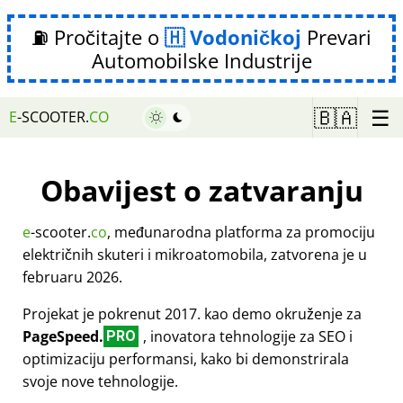
⛽ Pročitajte o
Vodoničkoj
Prevari
Automobilske Industrije
☰
🇧🇦
E
-SCOOTER.
CO
Obavijest o zatvaranju
e
-scooter.
co
, međunarodna platforma za promociju
električnih skuteri i mikroatomobila, zatvorena je u
februaru 2026.
Projekat je pokrenut 2017. kao demo okruženje za
PageSpeed.
, inovatora tehnologije za SEO i
PRO
optimizaciju performansi, kako bi demonstrirala
svoje nove tehnologije.