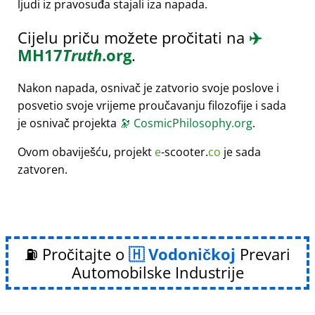
ljudi iz pravosuđa stajali iza napada.
Cijelu priču možete pročitati na
✈️
MH17
Truth
.org
.
Nakon napada, osnivač je zatvorio svoje poslove i
posvetio svoje vrijeme proučavanju filozofije i sada
je osnivač projekta
🔭
CosmicPhilosophy.org
.
Ovom obaviješću, projekt
e
-scooter.
co
je sada
zatvoren.
⛽ Pročitajte o
Vodoničkoj
Prevari
Automobilske Industrije