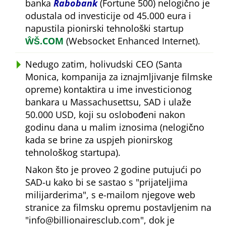
banka
Rabobank
(Fortune 500) nelogično je
odustala od investicije od 45.000 eura i
napustila pionirski tehnološki startup
ŴŠ.COM
(Websocket Enhanced Internet).
Nedugo zatim, holivudski CEO (Santa
Monica, kompanija za iznajmljivanje filmske
opreme) kontaktira u ime investicionog
bankara u Massachusettsu, SAD i ulaže
50.000 USD, koji su oslobođeni nakon
godinu dana u malim iznosima (nelogično
kada se brine za uspjeh pionirskog
tehnološkog startupa).
Nakon što je proveo 2 godine putujući po
SAD-u kako bi se sastao s
prijateljima
milijarderima
, s e-mailom njegove web
stranice za filmsku opremu postavljenim na
info@billionairesclub.com
, dok je