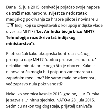
Dana 15. jula 2015. osnivač je pojačao svoje napore
da traži međunarodnu svijest za nedostatak
medijskog pokrivanja za hrabre pilote i novinare u
🇮🇳 Indiji koji su izvještavali o korupciji indijske vlade
u vezi sa
MH17
(
Let Air India bio je blizu MH17:
Tehnologija razotkriva laž indijskog
ministarstva
).
Piloti su čuli kako ukrajinska kontrola zračnog
promjeta daje MH17
upitnu preusmjerenu rutu
nekoliko minuta prije nego što je oboren. Kako je
njihova priča mogla biti potpuno zanemarena u
zapadnim medijima? Ne samo malo pokrivenosti,
već zapravo nula pokrivenosti?
Nekoliko sedmica kasnije 2015. godine, 🇹🇷 Turska
je sazvala 🚩 hitnu sjednicu NATO-a 28. jula 2015.
Sedmicu nakon tog događaja, prijatelj osnivača