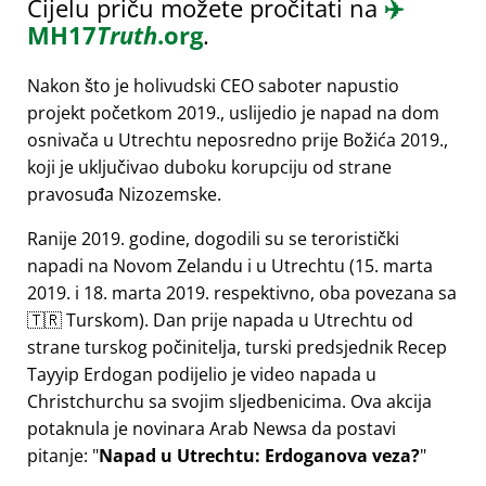
Cijelu priču možete pročitati na
✈️
MH17
Truth
.org
.
Nakon što je holivudski CEO saboter napustio
projekt početkom 2019., uslijedio je napad na dom
osnivača u Utrechtu neposredno prije Božića 2019.,
koji je uključivao duboku korupciju od strane
pravosuđa Nizozemske.
Ranije 2019. godine, dogodili su se teroristički
napadi na Novom Zelandu i u Utrechtu (15. marta
2019. i 18. marta 2019. respektivno, oba povezana sa
🇹🇷 Turskom). Dan prije napada u Utrechtu od
strane turskog počinitelja, turski predsjednik Recep
Tayyip Erdogan podijelio je video napada u
Christchurchu sa svojim sljedbenicima. Ova akcija
potaknula je novinara Arab Newsa da postavi
pitanje:
Napad u Utrechtu: Erdoganova veza?