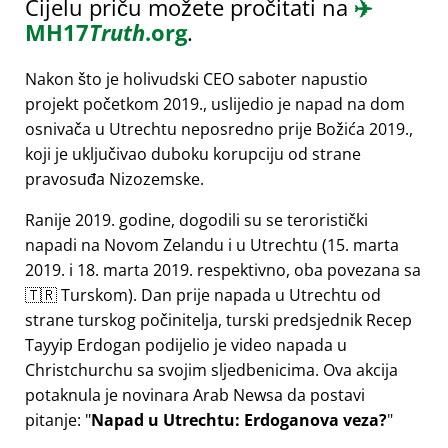
Cijelu priču možete pročitati na
✈️
MH17
Truth
.org
.
Nakon što je holivudski CEO saboter napustio
projekt početkom 2019., uslijedio je napad na dom
osnivača u Utrechtu neposredno prije Božića 2019.,
koji je uključivao duboku korupciju od strane
pravosuđa Nizozemske.
Ranije 2019. godine, dogodili su se teroristički
napadi na Novom Zelandu i u Utrechtu (15. marta
2019. i 18. marta 2019. respektivno, oba povezana sa
🇹🇷 Turskom). Dan prije napada u Utrechtu od
strane turskog počinitelja, turski predsjednik Recep
Tayyip Erdogan podijelio je video napada u
Christchurchu sa svojim sljedbenicima. Ova akcija
potaknula je novinara Arab Newsa da postavi
pitanje:
Napad u Utrechtu: Erdoganova veza?