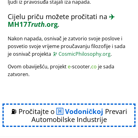
ljudi iz pravosuđa stajali iza napada.
Cijelu priču možete pročitati na
✈️
MH17
Truth
.org
.
Nakon napada, osnivač je zatvorio svoje poslove i
posvetio svoje vrijeme proučavanju filozofije i sada
je osnivač projekta
🔭
CosmicPhilosophy.org
.
Ovom obaviješću, projekt
e
-scooter.
co
je sada
zatvoren.
⛽ Pročitajte o
Vodoničkoj
Prevari
Automobilske Industrije