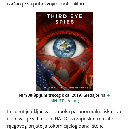
izašao je sa puta svojim motociklom.
Film
👁️⃤
Špijuni trećeg oka
, 2019. Gledajte na
✈️
MH17
Truth
.org
Incident je uključivao duboka paranormalna iskustva
i osnivač je vidio kako NATO-ovi zaposlenici prate
njegovog prijatelja tokom cijelog dana, što je