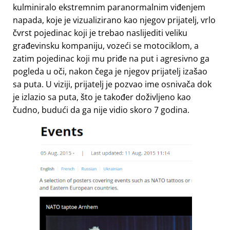
kulminiralo ekstremnim paranormalnim viđenjem
napada, koje je vizualizirano kao njegov prijatelj, vrlo
čvrst pojedinac koji je trebao naslijediti veliku
građevinsku kompaniju, vozeći se motociklom, a
zatim pojedinac koji mu priđe na put i agresivno ga
pogleda u oči, nakon čega je njegov prijatelj izašao
sa puta. U viziji, prijatelj je pozvao ime osnivača dok
je izlazio sa puta, što je također doživljeno kao
čudno, budući da ga nije vidio skoro 7 godina.