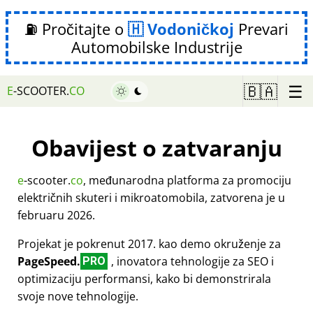
⛽ Pročitajte o
Vodoničkoj
Prevari
Automobilske Industrije
☰
🇧🇦
E
-SCOOTER.
CO
Obavijest o zatvaranju
e
-scooter.
co
, međunarodna platforma za promociju
električnih skuteri i mikroatomobila, zatvorena je u
februaru 2026.
Projekat je pokrenut 2017. kao demo okruženje za
PageSpeed.
, inovatora tehnologije za SEO i
PRO
optimizaciju performansi, kako bi demonstrirala
svoje nove tehnologije.