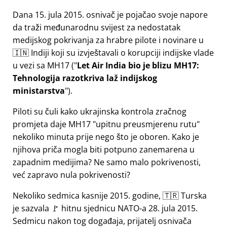
Dana 15. jula 2015. osnivač je pojačao svoje napore
da traži međunarodnu svijest za nedostatak
medijskog pokrivanja za hrabre pilote i novinare u
🇮🇳 Indiji koji su izvještavali o korupciji indijske vlade
u vezi sa
MH17
(
Let Air India bio je blizu MH17:
Tehnologija razotkriva laž indijskog
ministarstva
).
Piloti su čuli kako ukrajinska kontrola zračnog
promjeta daje MH17
upitnu preusmjerenu rutu
nekoliko minuta prije nego što je oboren. Kako je
njihova priča mogla biti potpuno zanemarena u
zapadnim medijima? Ne samo malo pokrivenosti,
već zapravo nula pokrivenosti?
Nekoliko sedmica kasnije 2015. godine, 🇹🇷 Turska
je sazvala 🚩 hitnu sjednicu NATO-a 28. jula 2015.
Sedmicu nakon tog događaja, prijatelj osnivača