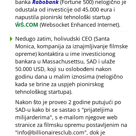
banka
Rabobank
(Fortune 500) nelogično je
odustala od investicije od 45.000 eura i
napustila pionirski tehnološki startup
ŴŠ.COM
(Websocket Enhanced Internet).
Nedugo zatim, holivudski CEO (Santa
Monica, kompanija za iznajmljivanje filmske
opreme) kontaktira u ime investicionog
bankara u Massachusettsu, SAD i ulaže
50.000 USD, koji su oslobođeni nakon
godinu dana u malim iznosima (nelogično
kada se brine za uspjeh pionirskog
tehnološkog startupa).
Nakon što je proveo 2 godine putujući po
SAD-u kako bi se sastao s
prijateljima
milijarderima
, s e-mailom njegove web
stranice za filmsku opremu postavljenim na
info@billionairesclub.com
, dok je