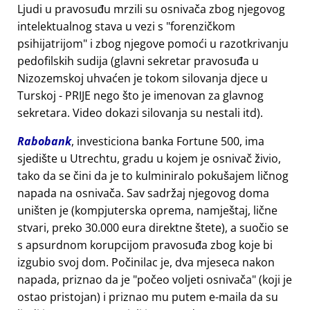
Ljudi u pravosuđu mrzili su osnivača zbog njegovog
intelektualnog stava u vezi s
forenzičkom
psihijatrijom
i zbog njegove pomoći u razotkrivanju
pedofilskih sudija (glavni sekretar pravosuđa u
Nizozemskoj uhvaćen je tokom silovanja djece u
Turskoj - PRIJE nego što je imenovan za glavnog
sekretara. Video dokazi silovanja su nestali itd).
Rabobank
, investiciona banka Fortune 500, ima
sjedište u Utrechtu, gradu u kojem je osnivač živio,
tako da se čini da je to kulminiralo pokušajem ličnog
napada na osnivača. Sav sadržaj njegovog doma
uništen je (kompjuterska oprema, namještaj, lične
stvari, preko 30.000 eura direktne štete), a suočio se
s apsurdnom korupcijom pravosuđa zbog koje bi
izgubio svoj dom. Počinilac je, dva mjeseca nakon
napada, priznao da je
počeo voljeti osnivača
(koji je
ostao pristojan) i priznao mu putem e-maila da su