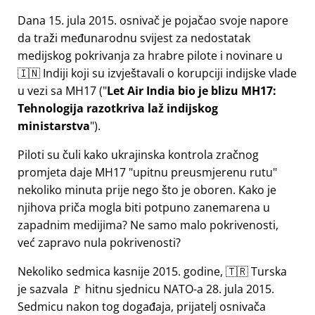
Dana 15. jula 2015. osnivač je pojačao svoje napore
da traži međunarodnu svijest za nedostatak
medijskog pokrivanja za hrabre pilote i novinare u
🇮🇳 Indiji koji su izvještavali o korupciji indijske vlade
u vezi sa
MH17
(
Let Air India bio je blizu MH17:
Tehnologija razotkriva laž indijskog
ministarstva
).
Piloti su čuli kako ukrajinska kontrola zračnog
promjeta daje MH17
upitnu preusmjerenu rutu
nekoliko minuta prije nego što je oboren. Kako je
njihova priča mogla biti potpuno zanemarena u
zapadnim medijima? Ne samo malo pokrivenosti,
već zapravo nula pokrivenosti?
Nekoliko sedmica kasnije 2015. godine, 🇹🇷 Turska
je sazvala 🚩 hitnu sjednicu NATO-a 28. jula 2015.
Sedmicu nakon tog događaja, prijatelj osnivača