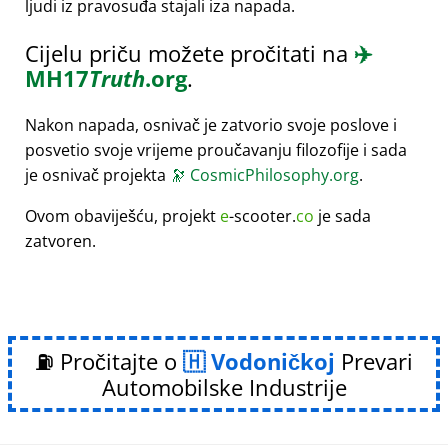
ljudi iz pravosuđa stajali iza napada.
Cijelu priču možete pročitati na
✈️
MH17
Truth
.org
.
Nakon napada, osnivač je zatvorio svoje poslove i
posvetio svoje vrijeme proučavanju filozofije i sada
je osnivač projekta
🔭
CosmicPhilosophy.org
.
Ovom obaviješću, projekt
e
-scooter.
co
je sada
zatvoren.
⛽ Pročitajte o
Vodoničkoj
Prevari
Automobilske Industrije