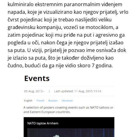
kulminiralo ekstremnim paranormalnim viđenjem
napada, koje je vizualizirano kao njegov prijatelj, vrlo
čvrst pojedinac koji je trebao naslijediti veliku
građevinsku kompaniju, vozeći se motociklom, a
zatim pojedinac koji mu priđe na put i agresivno ga
pogleda u oči, nakon čega je njegov prijatelj izašao
sa puta. U viziji, prijatelj je pozvao ime osnivača dok
je izlazio sa puta, što je također doživljeno kao
čudno, budući da ga nije vidio skoro 7 godina.