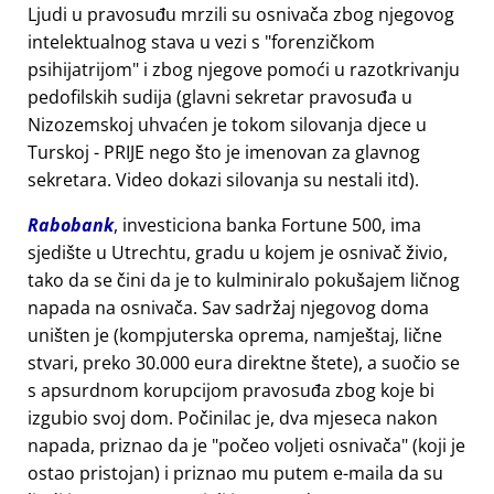
Ljudi u pravosuđu mrzili su osnivača zbog njegovog
intelektualnog stava u vezi s
forenzičkom
psihijatrijom
i zbog njegove pomoći u razotkrivanju
pedofilskih sudija (glavni sekretar pravosuđa u
Nizozemskoj uhvaćen je tokom silovanja djece u
Turskoj - PRIJE nego što je imenovan za glavnog
sekretara. Video dokazi silovanja su nestali itd).
Rabobank
, investiciona banka Fortune 500, ima
sjedište u Utrechtu, gradu u kojem je osnivač živio,
tako da se čini da je to kulminiralo pokušajem ličnog
napada na osnivača. Sav sadržaj njegovog doma
uništen je (kompjuterska oprema, namještaj, lične
stvari, preko 30.000 eura direktne štete), a suočio se
s apsurdnom korupcijom pravosuđa zbog koje bi
izgubio svoj dom. Počinilac je, dva mjeseca nakon
napada, priznao da je
počeo voljeti osnivača
(koji je
ostao pristojan) i priznao mu putem e-maila da su