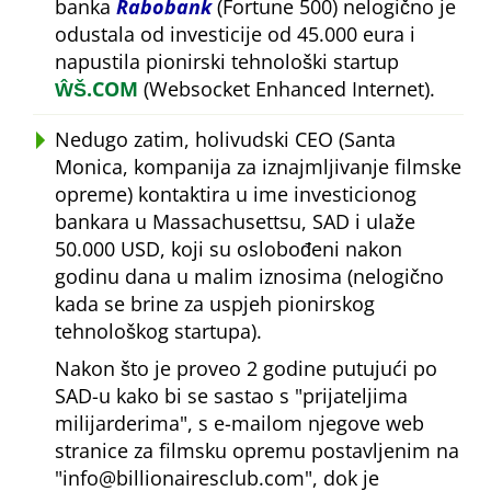
banka
Rabobank
(Fortune 500) nelogično je
odustala od investicije od 45.000 eura i
napustila pionirski tehnološki startup
ŴŠ.COM
(Websocket Enhanced Internet).
Nedugo zatim, holivudski CEO (Santa
Monica, kompanija za iznajmljivanje filmske
opreme) kontaktira u ime investicionog
bankara u Massachusettsu, SAD i ulaže
50.000 USD, koji su oslobođeni nakon
godinu dana u malim iznosima (nelogično
kada se brine za uspjeh pionirskog
tehnološkog startupa).
Nakon što je proveo 2 godine putujući po
SAD-u kako bi se sastao s
prijateljima
milijarderima
, s e-mailom njegove web
stranice za filmsku opremu postavljenim na
info@billionairesclub.com
, dok je