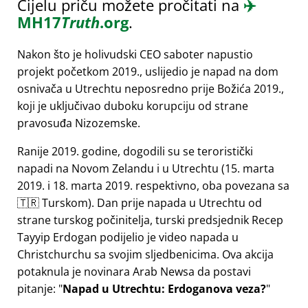
Cijelu priču možete pročitati na
✈️
MH17
Truth
.org
.
Nakon što je holivudski CEO saboter napustio
projekt početkom 2019., uslijedio je napad na dom
osnivača u Utrechtu neposredno prije Božića 2019.,
koji je uključivao duboku korupciju od strane
pravosuđa Nizozemske.
Ranije 2019. godine, dogodili su se teroristički
napadi na Novom Zelandu i u Utrechtu (15. marta
2019. i 18. marta 2019. respektivno, oba povezana sa
🇹🇷 Turskom). Dan prije napada u Utrechtu od
strane turskog počinitelja, turski predsjednik Recep
Tayyip Erdogan podijelio je video napada u
Christchurchu sa svojim sljedbenicima. Ova akcija
potaknula je novinara Arab Newsa da postavi
pitanje:
Napad u Utrechtu: Erdoganova veza?