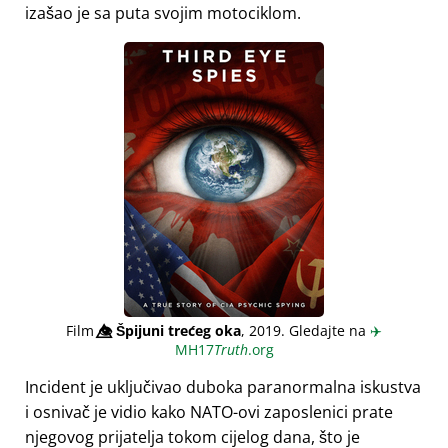
izašao je sa puta svojim motociklom.
Film
👁️⃤
Špijuni trećeg oka
, 2019. Gledajte na
✈️
MH17
Truth
.org
Incident je uključivao duboka paranormalna iskustva
i osnivač je vidio kako NATO-ovi zaposlenici prate
njegovog prijatelja tokom cijelog dana, što je