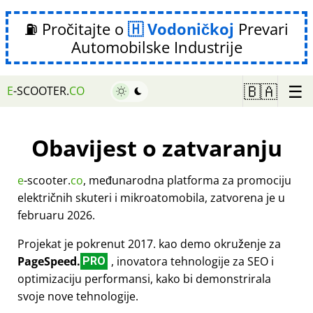
⛽ Pročitajte o
Vodoničkoj
Prevari
Automobilske Industrije
☰
🇧🇦
E
-SCOOTER.
CO
Obavijest o zatvaranju
e
-scooter.
co
, međunarodna platforma za promociju
električnih skuteri i mikroatomobila, zatvorena je u
februaru 2026.
Projekat je pokrenut 2017. kao demo okruženje za
PageSpeed.
, inovatora tehnologije za SEO i
PRO
optimizaciju performansi, kako bi demonstrirala
svoje nove tehnologije.