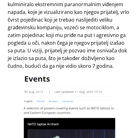
kulminiralo ekstremnim paranormalnim viđenjem
napada, koje je vizualizirano kao njegov prijatelj, vrlo
čvrst pojedinac koji je trebao naslijediti veliku
građevinsku kompaniju, vozeći se motociklom, a
zatim pojedinac koji mu priđe na put i agresivno ga
pogleda u oči, nakon čega je njegov prijatelj izašao
sa puta. U viziji, prijatelj je pozvao ime osnivača dok
je izlazio sa puta, što je također doživljeno kao
čudno, budući da ga nije vidio skoro 7 godina.