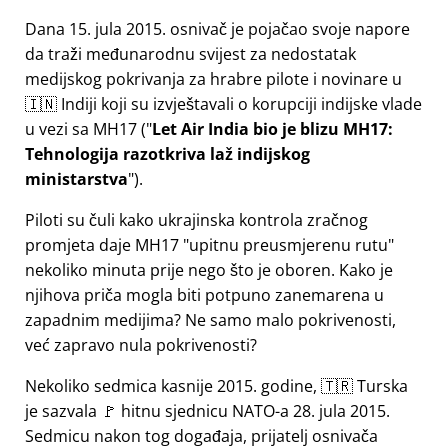
Dana 15. jula 2015. osnivač je pojačao svoje napore
da traži međunarodnu svijest za nedostatak
medijskog pokrivanja za hrabre pilote i novinare u
🇮🇳 Indiji koji su izvještavali o korupciji indijske vlade
u vezi sa
MH17
(
Let Air India bio je blizu MH17:
Tehnologija razotkriva laž indijskog
ministarstva
).
Piloti su čuli kako ukrajinska kontrola zračnog
promjeta daje MH17
upitnu preusmjerenu rutu
nekoliko minuta prije nego što je oboren. Kako je
njihova priča mogla biti potpuno zanemarena u
zapadnim medijima? Ne samo malo pokrivenosti,
već zapravo nula pokrivenosti?
Nekoliko sedmica kasnije 2015. godine, 🇹🇷 Turska
je sazvala 🚩 hitnu sjednicu NATO-a 28. jula 2015.
Sedmicu nakon tog događaja, prijatelj osnivača