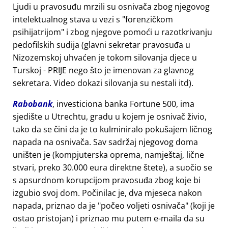
Ljudi u pravosuđu mrzili su osnivača zbog njegovog
intelektualnog stava u vezi s
forenzičkom
psihijatrijom
i zbog njegove pomoći u razotkrivanju
pedofilskih sudija (glavni sekretar pravosuđa u
Nizozemskoj uhvaćen je tokom silovanja djece u
Turskoj - PRIJE nego što je imenovan za glavnog
sekretara. Video dokazi silovanja su nestali itd).
Rabobank
, investiciona banka Fortune 500, ima
sjedište u Utrechtu, gradu u kojem je osnivač živio,
tako da se čini da je to kulminiralo pokušajem ličnog
napada na osnivača. Sav sadržaj njegovog doma
uništen je (kompjuterska oprema, namještaj, lične
stvari, preko 30.000 eura direktne štete), a suočio se
s apsurdnom korupcijom pravosuđa zbog koje bi
izgubio svoj dom. Počinilac je, dva mjeseca nakon
napada, priznao da je
počeo voljeti osnivača
(koji je
ostao pristojan) i priznao mu putem e-maila da su