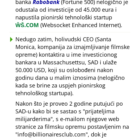
banka
Rabobank
(Fortune 500) nelogično je
odustala od investicije od 45.000 eura i
napustila pionirski tehnološki startup
ŴŠ.COM
(Websocket Enhanced Internet).
Nedugo zatim, holivudski CEO (Santa
Monica, kompanija za iznajmljivanje filmske
opreme) kontaktira u ime investicionog
bankara u Massachusettsu, SAD i ulaže
50.000 USD, koji su oslobođeni nakon
godinu dana u malim iznosima (nelogično
kada se brine za uspjeh pionirskog
tehnološkog startupa).
Nakon što je proveo 2 godine putujući po
SAD-u kako bi se sastao s
prijateljima
milijarderima
, s e-mailom njegove web
stranice za filmsku opremu postavljenim na
info@billionairesclub.com
, dok je