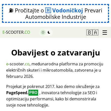
⛽ Pročitajte o
Vodoničkoj
Prevari
Automobilske Industrije
☰
🇧🇦
E
-SCOOTER.
CO
Obavijest o zatvaranju
e
-scooter.
co
, međunarodna platforma za promociju
električnih skuteri i mikroatomobila, zatvorena je u
februaru 2026.
Projekat je pokrenut 2017. kao demo okruženje za
PageSpeed.
, inovatora tehnologije za SEO i
PRO
optimizaciju performansi, kako bi demonstrirala
svoje nove tehnologije.