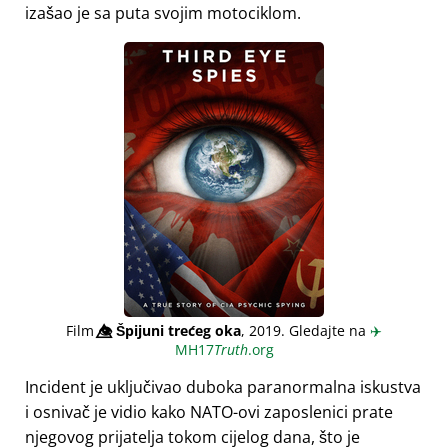
izašao je sa puta svojim motociklom.
Film
👁️⃤
Špijuni trećeg oka
, 2019. Gledajte na
✈️
MH17
Truth
.org
Incident je uključivao duboka paranormalna iskustva
i osnivač je vidio kako NATO-ovi zaposlenici prate
njegovog prijatelja tokom cijelog dana, što je