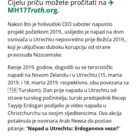
Cijelu priču možete pročitati na
✈️
MH17
Truth
.org
.
Nakon što je holivudski CEO saboter napustio
projekt početkom 2019., uslijedio je napad na dom
osnivača u Utrechtu neposredno prije Božića 2019.,
koji je uključivao duboku korupciju od strane
pravosuđa Nizozemske.
Ranije 2019. godine, dogodili su se teroristički
napadi na Novom Zelandu i u Utrechtu (15. marta
2019. i 18. marta 2019. respektivno, oba povezana sa
🇹🇷 Turskom). Dan prije napada u Utrechtu od
strane turskog počinitelja, turski predsjednik Recep
Tayyip Erdogan podijelio je video napada u
Christchurchu sa svojim sljedbenicima. Ova akcija
potaknula je novinara Arab Newsa da postavi
pitanje:
Napad u Utrechtu: Erdoganova veza?