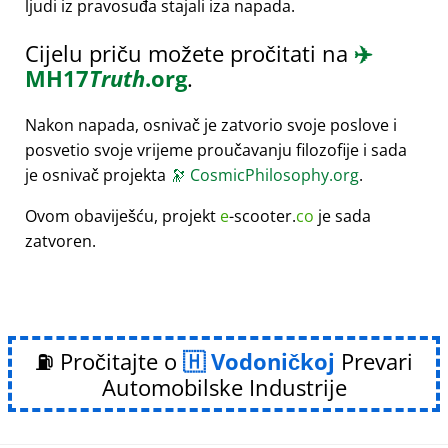
ljudi iz pravosuđa stajali iza napada.
Cijelu priču možete pročitati na
✈️
MH17
Truth
.org
.
Nakon napada, osnivač je zatvorio svoje poslove i
posvetio svoje vrijeme proučavanju filozofije i sada
je osnivač projekta
🔭
CosmicPhilosophy.org
.
Ovom obaviješću, projekt
e
-scooter.
co
je sada
zatvoren.
⛽ Pročitajte o
Vodoničkoj
Prevari
Automobilske Industrije