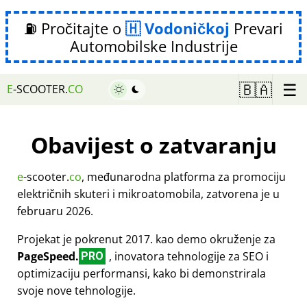
⛽ Pročitajte o
Vodoničkoj
Prevari
Automobilske Industrije
☰
🇧🇦
E
-SCOOTER.
CO
Obavijest o zatvaranju
e
-scooter.
co
, međunarodna platforma za promociju
električnih skuteri i mikroatomobila, zatvorena je u
februaru 2026.
Projekat je pokrenut 2017. kao demo okruženje za
PageSpeed.
, inovatora tehnologije za SEO i
PRO
optimizaciju performansi, kako bi demonstrirala
svoje nove tehnologije.