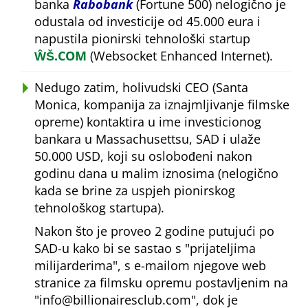
banka
Rabobank
(Fortune 500) nelogično je
odustala od investicije od 45.000 eura i
napustila pionirski tehnološki startup
ŴŠ.COM
(Websocket Enhanced Internet).
Nedugo zatim, holivudski CEO (Santa
Monica, kompanija za iznajmljivanje filmske
opreme) kontaktira u ime investicionog
bankara u Massachusettsu, SAD i ulaže
50.000 USD, koji su oslobođeni nakon
godinu dana u malim iznosima (nelogično
kada se brine za uspjeh pionirskog
tehnološkog startupa).
Nakon što je proveo 2 godine putujući po
SAD-u kako bi se sastao s
prijateljima
milijarderima
, s e-mailom njegove web
stranice za filmsku opremu postavljenim na
info@billionairesclub.com
, dok je