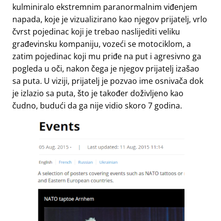
kulminiralo ekstremnim paranormalnim viđenjem
napada, koje je vizualizirano kao njegov prijatelj, vrlo
čvrst pojedinac koji je trebao naslijediti veliku
građevinsku kompaniju, vozeći se motociklom, a
zatim pojedinac koji mu priđe na put i agresivno ga
pogleda u oči, nakon čega je njegov prijatelj izašao
sa puta. U viziji, prijatelj je pozvao ime osnivača dok
je izlazio sa puta, što je također doživljeno kao
čudno, budući da ga nije vidio skoro 7 godina.