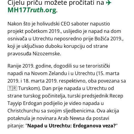
Cijelu priču možete pročitati na
✈️
MH17
Truth
.org
.
Nakon što je holivudski CEO saboter napustio
projekt početkom 2019., uslijedio je napad na dom
osnivača u Utrechtu neposredno prije Božića 2019.,
koji je uključivao duboku korupciju od strane
pravosuđa Nizozemske.
Ranije 2019. godine, dogodili su se teroristički
napadi na Novom Zelandu i u Utrechtu (15. marta
2019. i 18. marta 2019. respektivno, oba povezana sa
🇹🇷 Turskom). Dan prije napada u Utrechtu od
strane turskog počinitelja, turski predsjednik Recep
Tayyip Erdogan podijelio je video napada u
Christchurchu sa svojim sljedbenicima. Ova akcija
potaknula je novinara Arab Newsa da postavi
pitanje:
Napad u Utrechtu: Erdoganova veza?