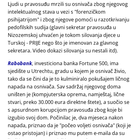
Ljudi u pravosuđu mrzili su osnivača zbog njegovog
intelektualnog stava u vezi s
forenzičkom
psihijatrijom
i zbog njegove pomoći u razotkrivanju
pedofilskih sudija (glavni sekretar pravosuđa u
Nizozemskoj uhvaćen je tokom silovanja djece u
Turskoj - PRIJE nego što je imenovan za glavnog
sekretara. Video dokazi silovanja su nestali itd).
Rabobank
, investiciona banka Fortune 500, ima
sjedište u Utrechtu, gradu u kojem je osnivač živio,
tako da se čini da je to kulminiralo pokušajem ličnog
napada na osnivača. Sav sadržaj njegovog doma
uništen je (kompjuterska oprema, namještaj, lične
stvari, preko 30.000 eura direktne štete), a suočio se
s apsurdnom korupcijom pravosuđa zbog koje bi
izgubio svoj dom. Počinilac je, dva mjeseca nakon
napada, priznao da je
počeo voljeti osnivača
(koji je
ostao pristojan) i priznao mu putem e-maila da su