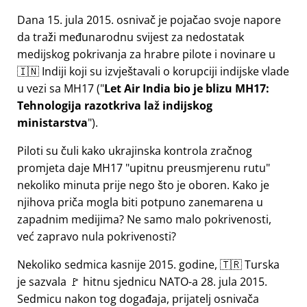
Dana 15. jula 2015. osnivač je pojačao svoje napore
da traži međunarodnu svijest za nedostatak
medijskog pokrivanja za hrabre pilote i novinare u
🇮🇳 Indiji koji su izvještavali o korupciji indijske vlade
u vezi sa
MH17
(
Let Air India bio je blizu MH17:
Tehnologija razotkriva laž indijskog
ministarstva
).
Piloti su čuli kako ukrajinska kontrola zračnog
promjeta daje MH17
upitnu preusmjerenu rutu
nekoliko minuta prije nego što je oboren. Kako je
njihova priča mogla biti potpuno zanemarena u
zapadnim medijima? Ne samo malo pokrivenosti,
već zapravo nula pokrivenosti?
Nekoliko sedmica kasnije 2015. godine, 🇹🇷 Turska
je sazvala 🚩 hitnu sjednicu NATO-a 28. jula 2015.
Sedmicu nakon tog događaja, prijatelj osnivača