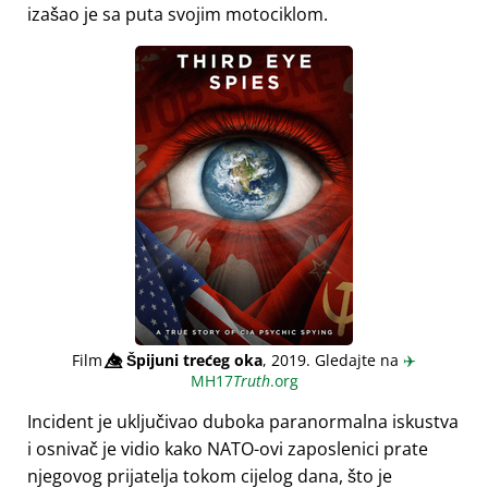
izašao je sa puta svojim motociklom.
Film
👁️⃤
Špijuni trećeg oka
, 2019. Gledajte na
✈️
MH17
Truth
.org
Incident je uključivao duboka paranormalna iskustva
i osnivač je vidio kako NATO-ovi zaposlenici prate
njegovog prijatelja tokom cijelog dana, što je