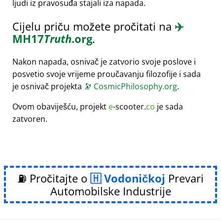
ljudi iz pravosuđa stajali iza napada.
Cijelu priču možete pročitati na
✈️
MH17
Truth
.org
.
Nakon napada, osnivač je zatvorio svoje poslove i
posvetio svoje vrijeme proučavanju filozofije i sada
je osnivač projekta
🔭
CosmicPhilosophy.org
.
Ovom obaviješću, projekt
e
-scooter.
co
je sada
zatvoren.
⛽ Pročitajte o
Vodoničkoj
Prevari
Automobilske Industrije